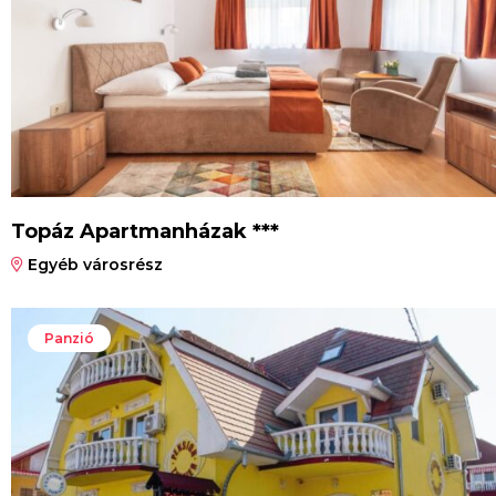
Topáz Apartmanházak ***
Egyéb városrész
Panzió