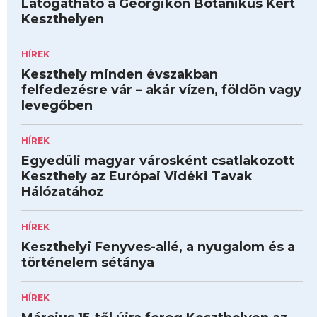
Látogatható a Georgikon Botanikus Kert
Keszthelyen
HÍREK
Keszthely minden évszakban
felfedezésre vár – akár vízen, földön vagy
levegőben
HÍREK
Egyedüli magyar városként csatlakozott
Keszthely az Európai Vidéki Tavak
Hálózatához
HÍREK
Keszthelyi Fenyves-allé, a nyugalom és a
történelem sétánya
HÍREK