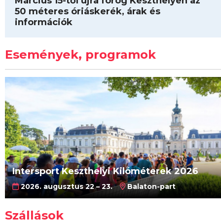
Március 15-től újra forog Keszthelyen az
50 méteres óriáskerék, árak és
információk
Események, programok
Intersport Keszthelyi Kilóméterek 2026
2026. augusztus 22 – 23.
Balaton-part
Szállások