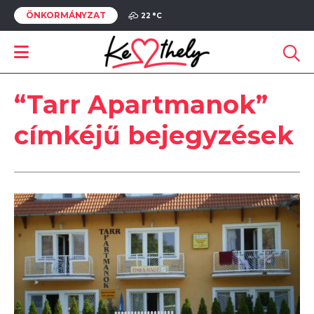
ÖNKORMÁNYZAT
22 °
C
“Tarr Apartmanok”
címkéjű bejegyzések