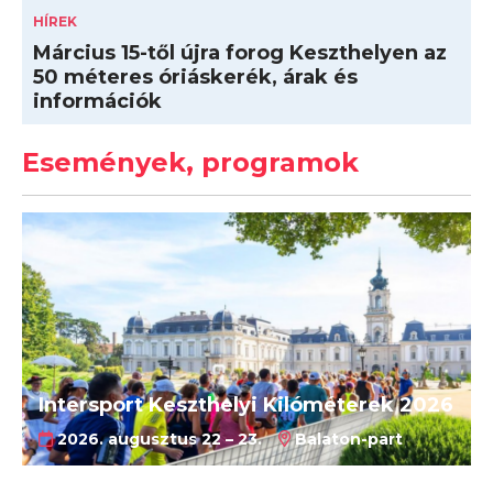
HÍREK
Március 15-től újra forog Keszthelyen az
50 méteres óriáskerék, árak és
információk
Események, programok
Intersport Keszthelyi Kilóméterek 2026
2026. augusztus 22 – 23.
Balaton-part