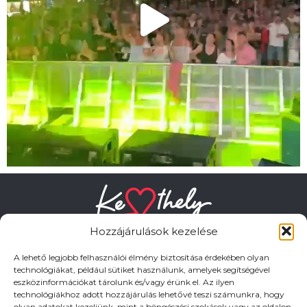
Hozzájárulások kezelése
A lehető legjobb felhasználói élmény biztosítása érdekében olyan
technológiákat, például sütiket használunk, amelyek segítségével
eszközinformációkat tárolunk és/vagy érünk el. Az ilyen
HASZNOS LINKEK
technológiákhoz adott hozzájárulás lehetővé teszi számunkra, hogy
olyan adatokat kezeljünk, mint a böngészési szokások vagy az oldalon