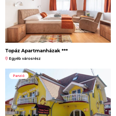
Topáz Apartmanházak ***
Egyéb városrész
Panzió