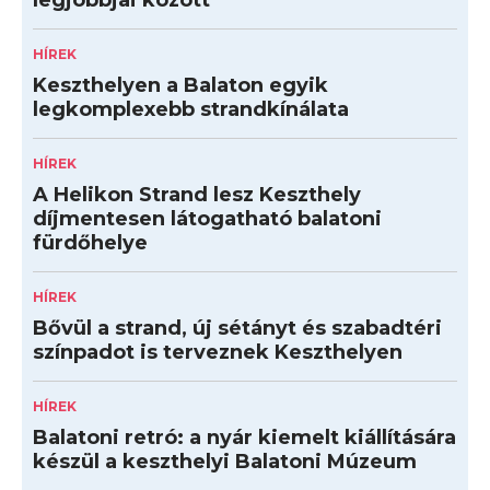
legjobbjai között
HÍREK
Keszthelyen a Balaton egyik
legkomplexebb strandkínálata
HÍREK
A Helikon Strand lesz Keszthely
díjmentesen látogatható balatoni
fürdőhelye
HÍREK
Bővül a strand, új sétányt és szabadtéri
színpadot is terveznek Keszthelyen
HÍREK
Balatoni retró: a nyár kiemelt kiállítására
készül a keszthelyi Balatoni Múzeum