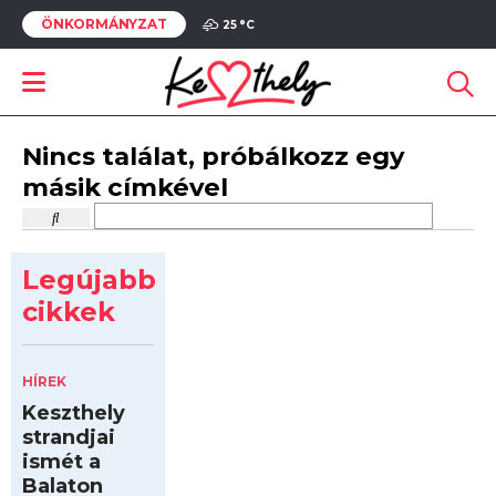
ÖNKORMÁNYZAT
25 °
C
Nincs találat, próbálkozz egy
másik címkével
Legújabb
cikkek
HÍREK
Keszthely
strandjai
ismét a
Balaton