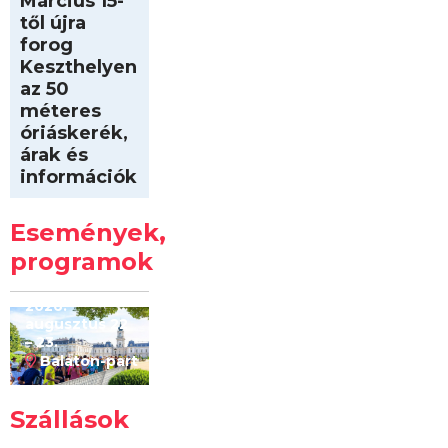
Március 15-
től újra
forog
Keszthelyen
az 50
méteres
óriáskerék,
árak és
információk
Intersport
Keszthelyi
Események,
Kilóméterek
2026
programok
2026.
augusztus 22
– 23.
Balaton-part
Szállások