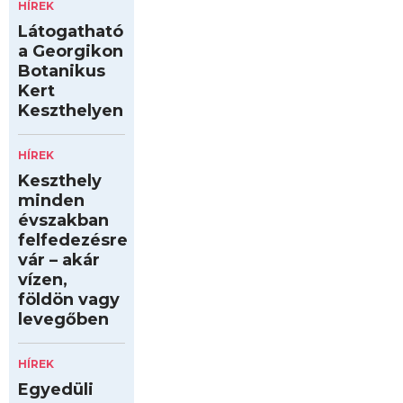
HÍREK
Látogatható
a Georgikon
Botanikus
Kert
Keszthelyen
HÍREK
Keszthely
minden
évszakban
felfedezésre
vár – akár
vízen,
földön vagy
levegőben
HÍREK
Egyedüli