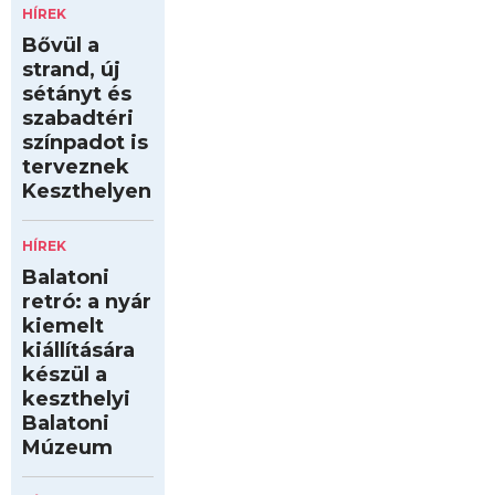
HÍREK
Bővül a
strand, új
sétányt és
szabadtéri
színpadot is
terveznek
Keszthelyen
HÍREK
Balatoni
retró: a nyár
kiemelt
kiállítására
készül a
keszthelyi
Balatoni
Múzeum