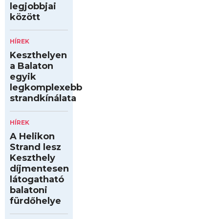
legjobbjai
között
HÍREK
Keszthelyen
a Balaton
egyik
legkomplexebb
strandkínálata
HÍREK
A Helikon
Strand lesz
Keszthely
díjmentesen
látogatható
balatoni
fürdőhelye