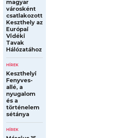
magyar
városként
csatlakozott
Keszthely az
Európai
Vidéki
Tavak
Hálózatához
HÍREK
Keszthelyi
Fenyves-
allé, a
nyugalom
és a
történelem
sétánya
HÍREK