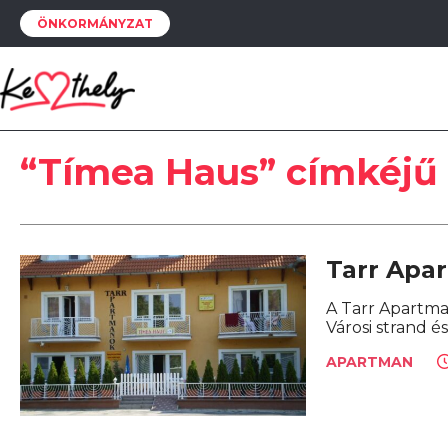
ÖNKORMÁNYZAT
“Tímea Haus” címkéjű
Tarr Apa
A Tarr Apartma
Városi strand é
APARTMAN