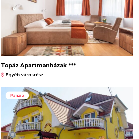
Topáz Apartmanházak ***
Egyéb városrész
Panzió