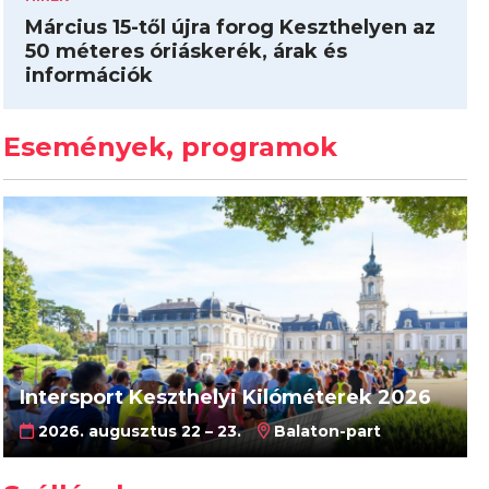
Március 15-től újra forog Keszthelyen az
50 méteres óriáskerék, árak és
információk
Események, programok
Intersport Keszthelyi Kilóméterek 2026
2026. augusztus 22 – 23.
Balaton-part