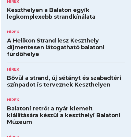
HÍREK
Keszthelyen a Balaton egyik
legkomplexebb strandkínálata
HÍREK
A Helikon Strand lesz Keszthely
díjmentesen látogatható balatoni
fürdőhelye
HÍREK
Bővül a strand, új sétányt és szabadtéri
színpadot is terveznek Keszthelyen
HÍREK
Balatoni retró: a nyár kiemelt
kiállítására készül a keszthelyi Balatoni
Múzeum