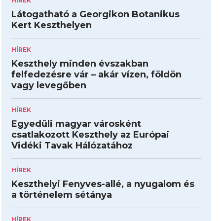
HÍREK
Látogatható a Georgikon Botanikus
Kert Keszthelyen
HÍREK
Keszthely minden évszakban
felfedezésre vár – akár vízen, földön
vagy levegőben
HÍREK
Egyedüli magyar városként
csatlakozott Keszthely az Európai
Vidéki Tavak Hálózatához
HÍREK
Keszthelyi Fenyves-allé, a nyugalom és
a történelem sétánya
HÍREK