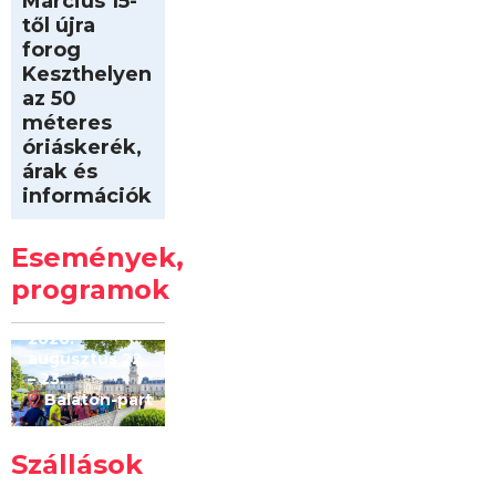
Március 15-
től újra
forog
Keszthelyen
az 50
méteres
óriáskerék,
árak és
információk
Intersport
Keszthelyi
Események,
Kilóméterek
2026
programok
2026.
augusztus 22
– 23.
Balaton-part
Szállások