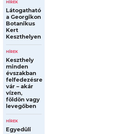
HÍREK
Látogatható
a Georgikon
Botanikus
Kert
Keszthelyen
HÍREK
Keszthely
minden
évszakban
felfedezésre
vár – akár
vízen,
földön vagy
levegőben
HÍREK
Egyedüli