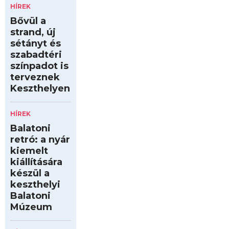
HÍREK
Bővül a
strand, új
sétányt és
szabadtéri
színpadot is
terveznek
Keszthelyen
HÍREK
Balatoni
retró: a nyár
kiemelt
kiállítására
készül a
keszthelyi
Balatoni
Múzeum