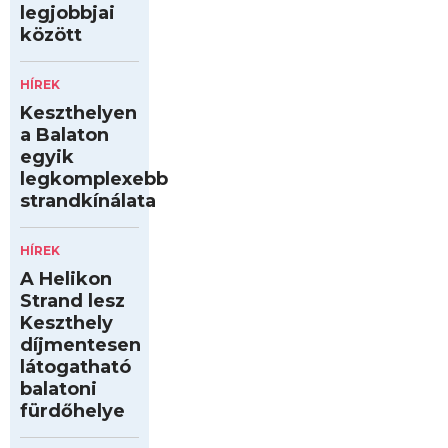
legjobbjai
között
HÍREK
Keszthelyen
a Balaton
egyik
legkomplexebb
strandkínálata
HÍREK
A Helikon
Strand lesz
Keszthely
díjmentesen
látogatható
balatoni
fürdőhelye