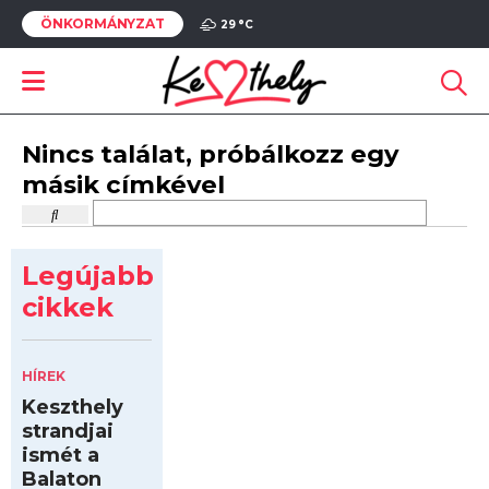
ÖNKORMÁNYZAT
29 °
C
Nincs találat, próbálkozz egy
másik címkével
Legújabb
cikkek
HÍREK
Keszthely
strandjai
ismét a
Balaton