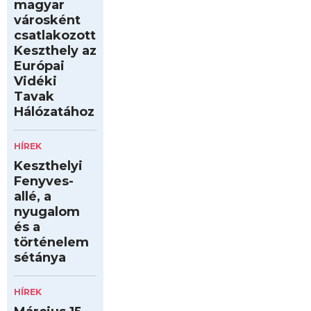
magyar
városként
csatlakozott
Keszthely az
Európai
Vidéki
Tavak
Hálózatához
HÍREK
Keszthelyi
Fenyves-
allé, a
nyugalom
és a
történelem
sétánya
HÍREK