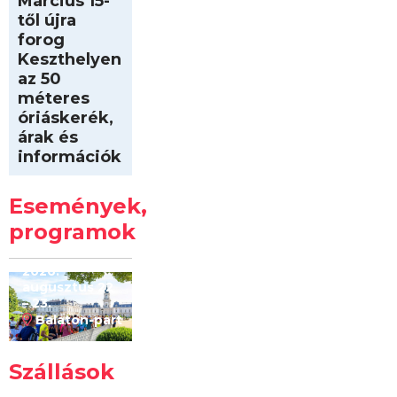
Március 15-
től újra
forog
Keszthelyen
az 50
méteres
óriáskerék,
árak és
információk
Intersport
Keszthelyi
Események,
Kilóméterek
2026
programok
2026.
augusztus 22
– 23.
Balaton-part
Szállások