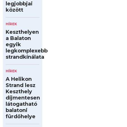
legjobbjai
között
HÍREK
Keszthelyen
a Balaton
egyik
legkomplexebb
strandkínálata
HÍREK
A Helikon
Strand lesz
Keszthely
díjmentesen
látogatható
balatoni
fürdőhelye