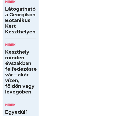
HÍREK
Látogatható
a Georgikon
Botanikus
Kert
Keszthelyen
HÍREK
Keszthely
minden
évszakban
felfedezésre
vár – akár
vízen,
földön vagy
levegőben
HÍREK
Egyedüli