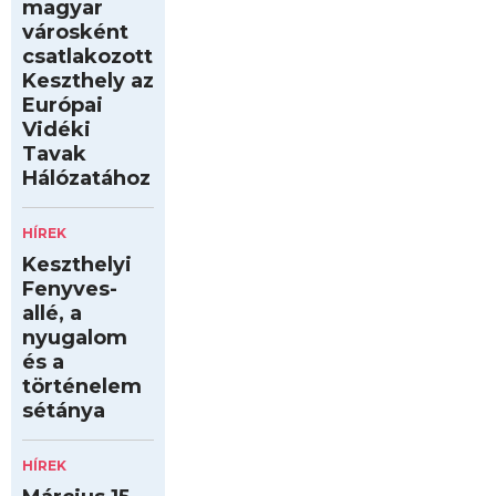
magyar
városként
csatlakozott
Keszthely az
Európai
Vidéki
Tavak
Hálózatához
HÍREK
Keszthelyi
Fenyves-
allé, a
nyugalom
és a
történelem
sétánya
HÍREK