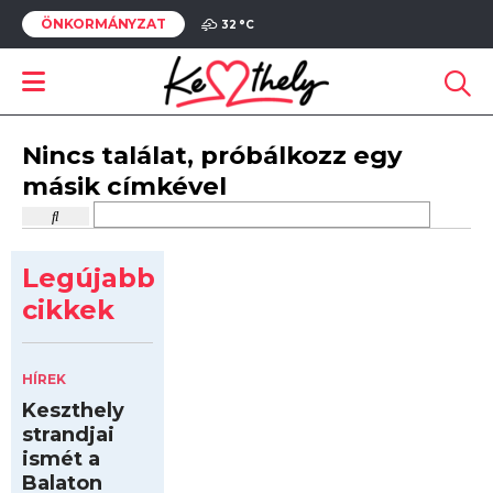
ÖNKORMÁNYZAT
32 °
C
Nincs találat, próbálkozz egy
másik címkével
Legújabb
cikkek
HÍREK
Keszthely
strandjai
ismét a
Balaton