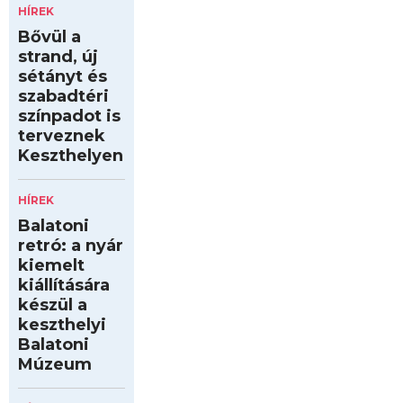
HÍREK
Bővül a
strand, új
sétányt és
szabadtéri
színpadot is
terveznek
Keszthelyen
HÍREK
Balatoni
retró: a nyár
kiemelt
kiállítására
készül a
keszthelyi
Balatoni
Múzeum