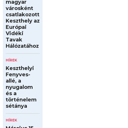
magyar
városként
csatlakozott
Keszthely az
Európai
Vidéki
Tavak
Hálózatához
HÍREK
Keszthelyi
Fenyves-
allé, a
nyugalom
és a
történelem
sétánya
HÍREK