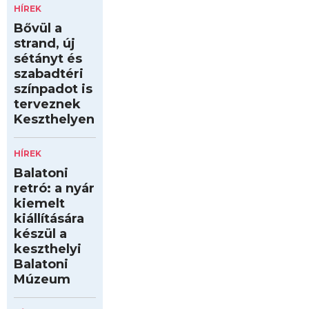
HÍREK
Bővül a
strand, új
sétányt és
szabadtéri
színpadot is
terveznek
Keszthelyen
HÍREK
Balatoni
retró: a nyár
kiemelt
kiállítására
készül a
keszthelyi
Balatoni
Múzeum