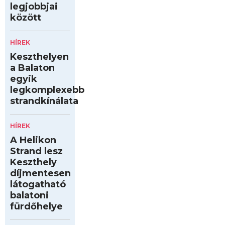
legjobbjai
között
HÍREK
Keszthelyen
a Balaton
egyik
legkomplexebb
strandkínálata
HÍREK
A Helikon
Strand lesz
Keszthely
díjmentesen
látogatható
balatoni
fürdőhelye