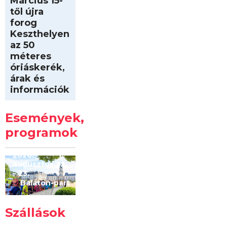
Március 15-
től újra
forog
Keszthelyen
az 50
méteres
óriáskerék,
árak és
információk
Intersport
Keszthelyi
Események,
Kilóméterek
2026
programok
2026.
augusztus 22
– 23.
Balaton-part
Szállások