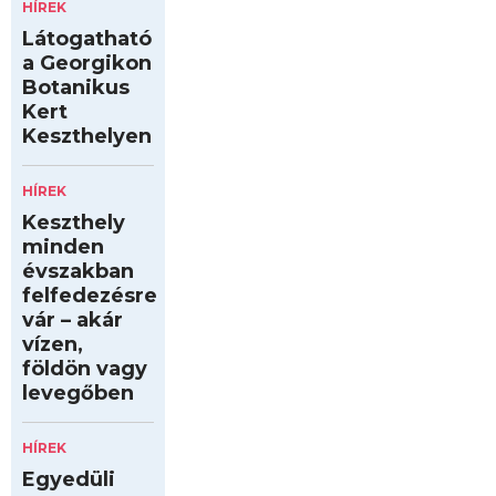
HÍREK
Látogatható
a Georgikon
Botanikus
Kert
Keszthelyen
HÍREK
Keszthely
minden
évszakban
felfedezésre
vár – akár
vízen,
földön vagy
levegőben
HÍREK
Egyedüli