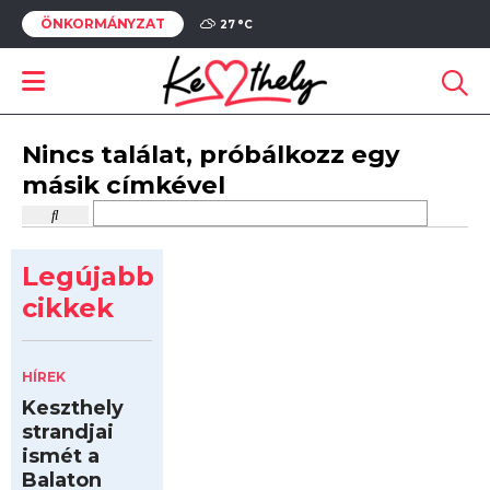
ÖNKORMÁNYZAT
27 °
C
Nincs találat, próbálkozz egy
másik címkével
Legújabb
cikkek
HÍREK
Keszthely
strandjai
ismét a
Balaton