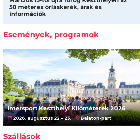
Március 15-től újra forog Keszthelyen az
50 méteres óriáskerék, árak és
információk
Események, programok
Intersport Keszthelyi Kilóméterek 2026
2026. augusztus 22 – 23.
Balaton-part
Szállások