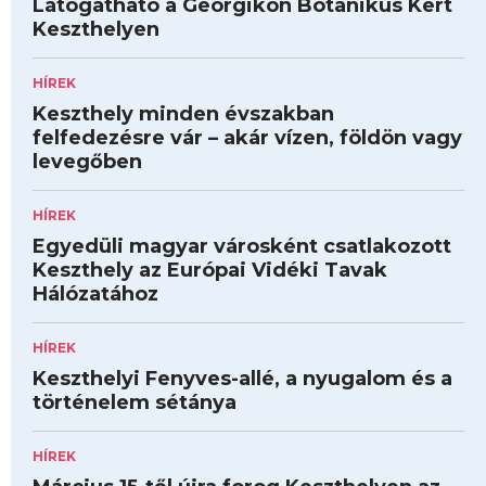
Látogatható a Georgikon Botanikus Kert
Keszthelyen
HÍREK
Keszthely minden évszakban
felfedezésre vár – akár vízen, földön vagy
levegőben
HÍREK
Egyedüli magyar városként csatlakozott
Keszthely az Európai Vidéki Tavak
Hálózatához
HÍREK
Keszthelyi Fenyves-allé, a nyugalom és a
történelem sétánya
HÍREK