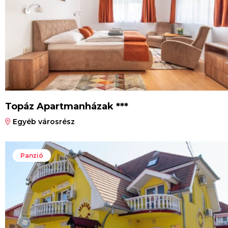
Topáz Apartmanházak ***
Egyéb városrész
Panzió