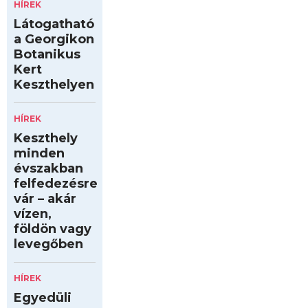
HÍREK
Látogatható
a Georgikon
Botanikus
Kert
Keszthelyen
HÍREK
Keszthely
minden
évszakban
felfedezésre
vár – akár
vízen,
földön vagy
levegőben
HÍREK
Egyedüli