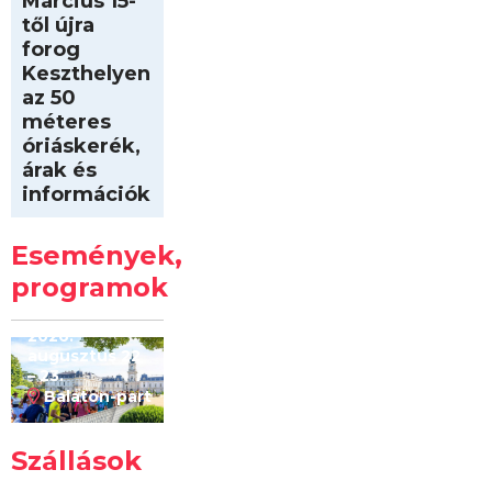
Március 15-
től újra
forog
Keszthelyen
az 50
méteres
óriáskerék,
árak és
információk
Intersport
Keszthelyi
Események,
Kilóméterek
2026
programok
2026.
augusztus 22
– 23.
Balaton-part
Szállások