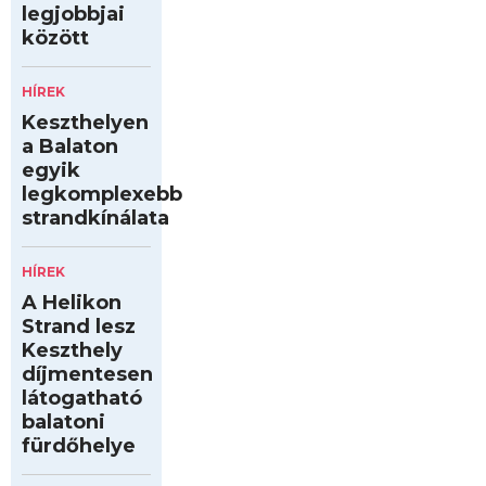
legjobbjai
között
HÍREK
Keszthelyen
a Balaton
egyik
legkomplexebb
strandkínálata
HÍREK
A Helikon
Strand lesz
Keszthely
díjmentesen
látogatható
balatoni
fürdőhelye