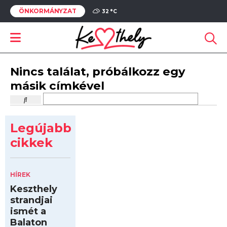
ÖNKORMÁNYZAT
32 °
C
Nincs találat, próbálkozz egy
másik címkével
Legújabb
cikkek
HÍREK
Keszthely
strandjai
ismét a
Balaton