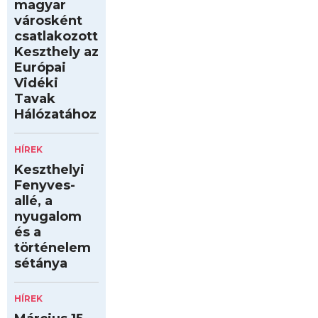
magyar
városként
csatlakozott
Keszthely az
Európai
Vidéki
Tavak
Hálózatához
HÍREK
Keszthelyi
Fenyves-
allé, a
nyugalom
és a
történelem
sétánya
HÍREK