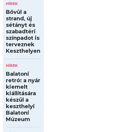
HÍREK
Bővül a
strand, új
sétányt és
szabadtéri
színpadot is
terveznek
Keszthelyen
HÍREK
Balatoni
retró: a nyár
kiemelt
kiállítására
készül a
keszthelyi
Balatoni
Múzeum