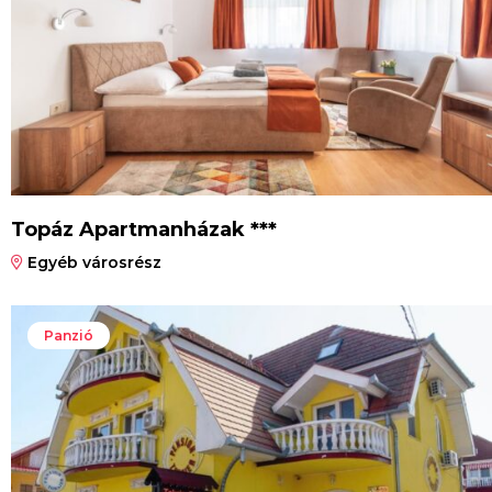
Topáz Apartmanházak ***
Egyéb városrész
Panzió