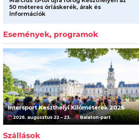
Március 15-től újra forog Keszthelyen az
50 méteres óriáskerék, árak és
információk
Események, programok
Intersport Keszthelyi Kilóméterek 2026
2026. augusztus 22 – 23.
Balaton-part
Szállások