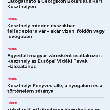
Látogatható a Georgikon Botanikus Kert
Keszthelyen
HÍREK
Keszthely minden évszakban
felfedezésre vár – akár vízen, földön vagy
levegőben
HÍREK
Egyedüli magyar városként csatlakozott
Keszthely az Európai Vidéki Tavak
Hálózatához
HÍREK
Keszthelyi Fenyves-allé, a nyugalom és a
történelem sétánya
HÍREK