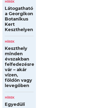
HÍREK
Látogatható
a Georgikon
Botanikus
Kert
Keszthelyen
HÍREK
Keszthely
minden
évszakban
felfedezésre
vár – akár
vízen,
földön vagy
levegőben
HÍREK
Egyedüli