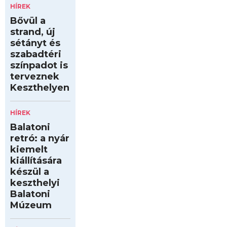
HÍREK
Bővül a
strand, új
sétányt és
szabadtéri
színpadot is
terveznek
Keszthelyen
HÍREK
Balatoni
retró: a nyár
kiemelt
kiállítására
készül a
keszthelyi
Balatoni
Múzeum