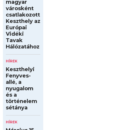
magyar
városként
csatlakozott
Keszthely az
Európai
Vidéki
Tavak
Hálózatához
HÍREK
Keszthelyi
Fenyves-
allé, a
nyugalom
és a
történelem
sétánya
HÍREK