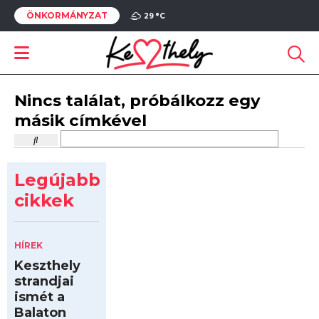
ÖNKORMÁNYZAT
29 °
C
Nincs találat, próbálkozz egy
másik címkével
Legújabb
cikkek
HÍREK
Keszthely
strandjai
ismét a
Balaton