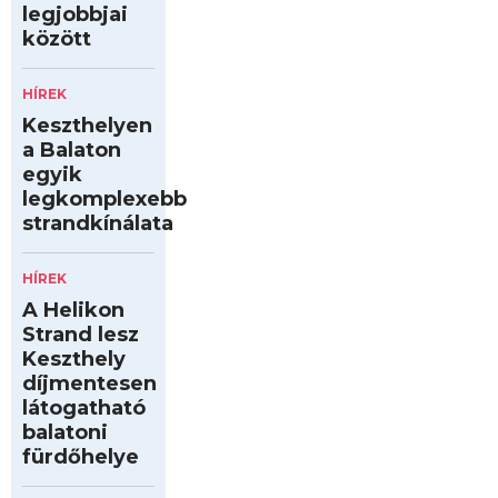
legjobbjai
között
HÍREK
Keszthelyen
a Balaton
egyik
legkomplexebb
strandkínálata
HÍREK
A Helikon
Strand lesz
Keszthely
díjmentesen
látogatható
balatoni
fürdőhelye