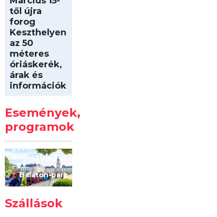
Március 15-
től újra
forog
Keszthelyen
az 50
méteres
óriáskerék,
árak és
információk
Intersport
Keszthelyi
Események,
Kilóméterek
2026
programok
2026.
augusztus 22
– 23.
Balaton-part
Szállások