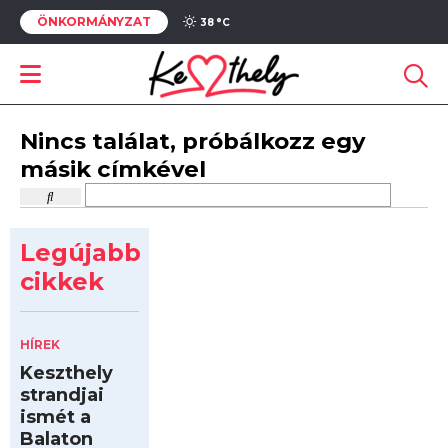
ÖNKORMÁNYZAT
38 °
C
Nincs találat, próbálkozz egy
másik címkével
Legújabb
cikkek
HÍREK
Keszthely
strandjai
ismét a
Balaton