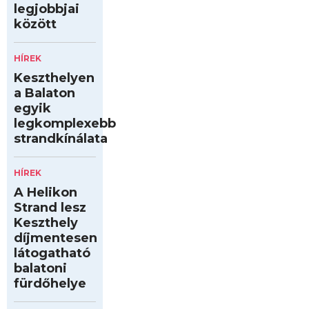
legjobbjai
között
HÍREK
Keszthelyen
a Balaton
egyik
legkomplexebb
strandkínálata
HÍREK
A Helikon
Strand lesz
Keszthely
díjmentesen
látogatható
balatoni
fürdőhelye