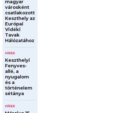
magyar
városként
csatlakozott
Keszthely az
Európai
Vidéki
Tavak
Hálózatához
HÍREK
Keszthelyi
Fenyves-
allé, a
nyugalom
és a
történelem
sétánya
HÍREK