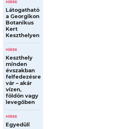
HÍREK
Látogatható
a Georgikon
Botanikus
Kert
Keszthelyen
HÍREK
Keszthely
minden
évszakban
felfedezésre
vár – akár
vízen,
földön vagy
levegőben
HÍREK
Egyedüli