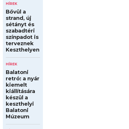
HÍREK
Bővül a
strand, új
sétányt és
szabadtéri
színpadot is
terveznek
Keszthelyen
HÍREK
Balatoni
retró: a nyár
kiemelt
kiállítására
készül a
keszthelyi
Balatoni
Múzeum