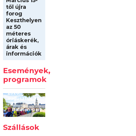
Március 15-
től újra
forog
Keszthelyen
az 50
méteres
óriáskerék,
árak és
információk
Intersport
Keszthelyi
Események,
Kilóméterek
2026
programok
2026.
augusztus 22
– 23.
Balaton-part
Szállások