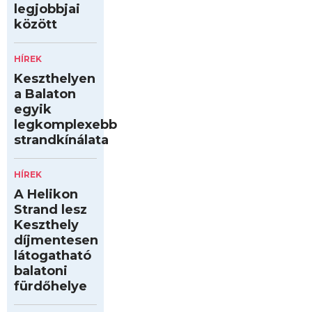
legjobbjai
között
HÍREK
Keszthelyen
a Balaton
egyik
legkomplexebb
strandkínálata
HÍREK
A Helikon
Strand lesz
Keszthely
díjmentesen
látogatható
balatoni
fürdőhelye