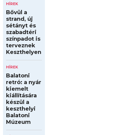
HÍREK
Bővül a
strand, új
sétányt és
szabadtéri
színpadot is
terveznek
Keszthelyen
HÍREK
Balatoni
retró: a nyár
kiemelt
kiállítására
készül a
keszthelyi
Balatoni
Múzeum