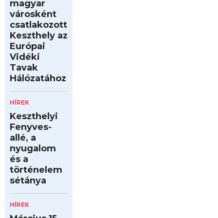
magyar
városként
csatlakozott
Keszthely az
Európai
Vidéki
Tavak
Hálózatához
HÍREK
Keszthelyi
Fenyves-
allé, a
nyugalom
és a
történelem
sétánya
HÍREK