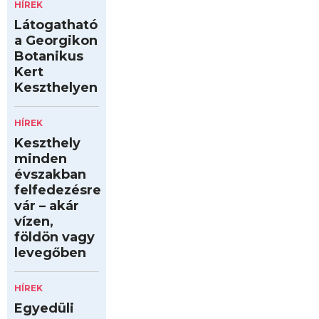
HÍREK
Látogatható
a Georgikon
Botanikus
Kert
Keszthelyen
HÍREK
Keszthely
minden
évszakban
felfedezésre
vár – akár
vízen,
földön vagy
levegőben
HÍREK
Egyedüli