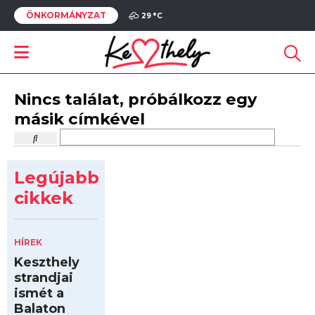
ÖNKORMÁNYZAT
29 °
C
Nincs találat, próbálkozz egy
másik címkével
Legújabb
cikkek
HÍREK
Keszthely
strandjai
ismét a
Balaton