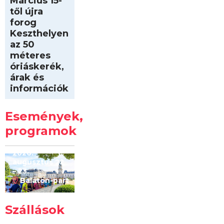
Március 15-
től újra
forog
Keszthelyen
az 50
méteres
óriáskerék,
árak és
információk
Intersport
Keszthelyi
Események,
Kilóméterek
2026
programok
2026.
augusztus 22
– 23.
Balaton-part
Szállások