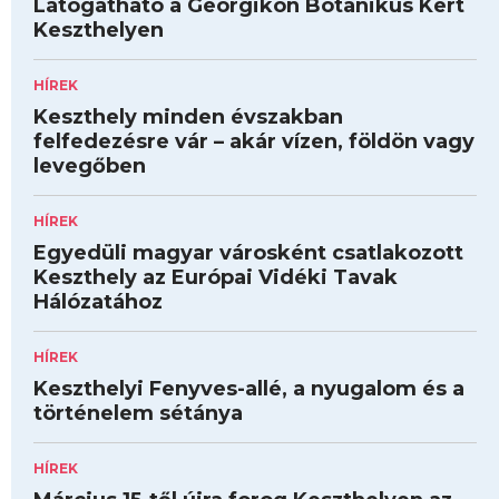
Látogatható a Georgikon Botanikus Kert
Keszthelyen
HÍREK
Keszthely minden évszakban
felfedezésre vár – akár vízen, földön vagy
levegőben
HÍREK
Egyedüli magyar városként csatlakozott
Keszthely az Európai Vidéki Tavak
Hálózatához
HÍREK
Keszthelyi Fenyves-allé, a nyugalom és a
történelem sétánya
HÍREK