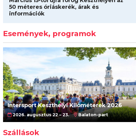
Március 15-től újra forog Keszthelyen az
50 méteres óriáskerék, árak és
információk
Események, programok
Intersport Keszthelyi Kilóméterek 2026
2026. augusztus 22 – 23.
Balaton-part
Szállások