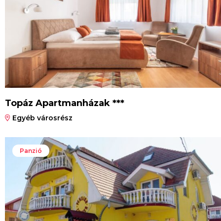
Topáz Apartmanházak ***
Egyéb városrész
Panzió