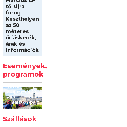
Március 15-
től újra
forog
Keszthelyen
az 50
méteres
óriáskerék,
árak és
információk
Intersport
Keszthelyi
Események,
Kilóméterek
2026
programok
2026.
augusztus 22
– 23.
Balaton-part
Szállások