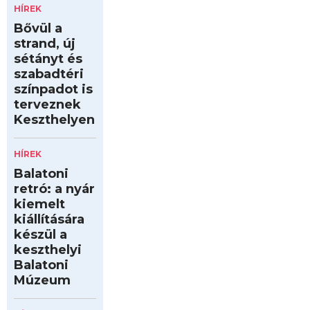
HÍREK
Bővül a
strand, új
sétányt és
szabadtéri
színpadot is
terveznek
Keszthelyen
HÍREK
Balatoni
retró: a nyár
kiemelt
kiállítására
készül a
keszthelyi
Balatoni
Múzeum