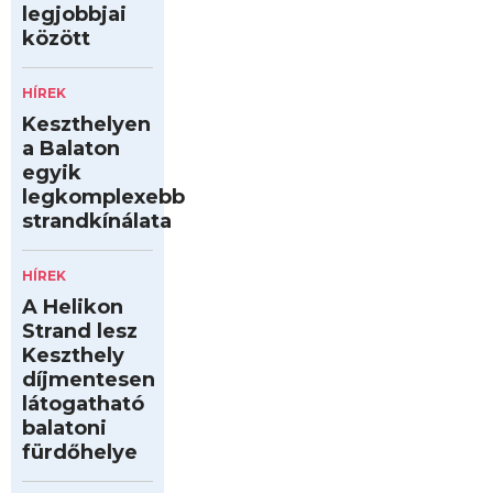
legjobbjai
között
HÍREK
Keszthelyen
a Balaton
egyik
legkomplexebb
strandkínálata
HÍREK
A Helikon
Strand lesz
Keszthely
díjmentesen
látogatható
balatoni
fürdőhelye