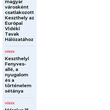
magyar
városként
csatlakozott
Keszthely az
Európai
Vidéki
Tavak
Hálózatához
HÍREK
Keszthelyi
Fenyves-
allé, a
nyugalom
és a
történelem
sétánya
HÍREK