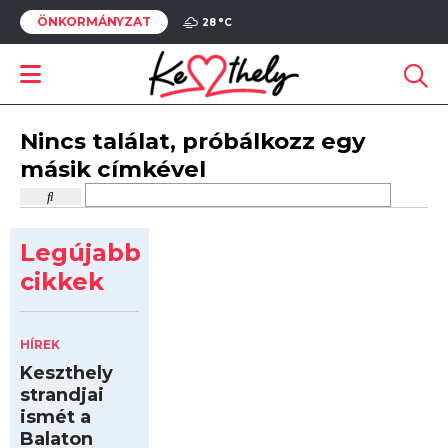
ÖNKORMÁNYZAT
28 °
C
Nincs találat, próbálkozz egy
másik címkével
Legújabb
cikkek
HÍREK
Keszthely
strandjai
ismét a
Balaton