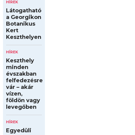
HÍREK
Látogatható
a Georgikon
Botanikus
Kert
Keszthelyen
HÍREK
Keszthely
minden
évszakban
felfedezésre
vár – akár
vízen,
földön vagy
levegőben
HÍREK
Egyedüli