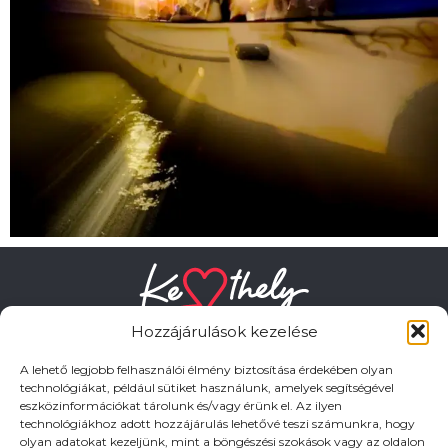
Hozzájárulások kezelése
A lehető legjobb felhasználói élmény biztosítása érdekében olyan
technológiákat, például sütiket használunk, amelyek segítségével
eszközinformációkat tárolunk és/vagy érünk el. Az ilyen
HASZNOS LINKEK
technológiákhoz adott hozzájárulás lehetővé teszi számunkra, hogy
olyan adatokat kezeljünk, mint a böngészési szokások vagy az oldalon