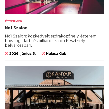
ÉTTERMEK
No1 Szalon
No1 Szalon: közkedvelt szórakozóhely, étterem,
bowling, darts és billiárd szalon Keszthely
belvárosában.
2026. június 5.
Halász Gabi