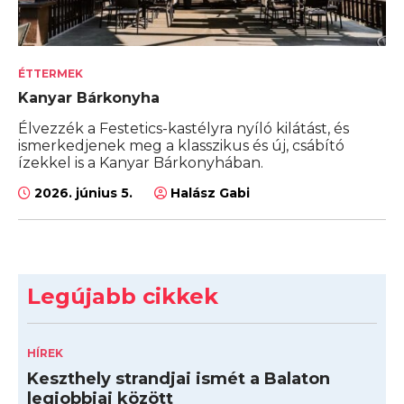
ÉTTERMEK
Kanyar Bárkonyha
Élvezzék a Festetics-kastélyra nyíló kilátást, és
ismerkedjenek meg a klasszikus és új, csábító
ízekkel is a Kanyar Bárkonyhában.
2026. június 5.
Halász Gabi
Legújabb cikkek
HÍREK
Keszthely strandjai ismét a Balaton
legjobbjai között