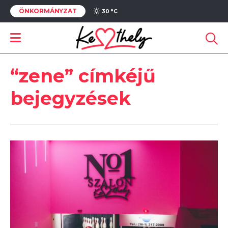
ÖNKORMÁNYZAT
30 °
C
“zene” címkéjű
bejegyzések