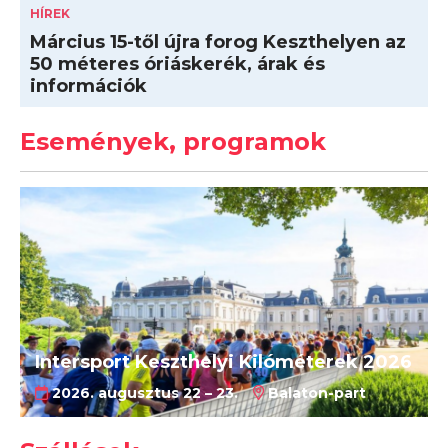
HÍREK
Március 15-től újra forog Keszthelyen az
50 méteres óriáskerék, árak és
információk
Események, programok
Intersport Keszthelyi Kilóméterek 2026
2026. augusztus 22 – 23.
Balaton-part