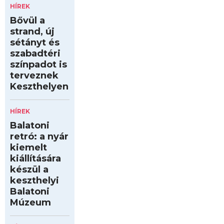
HÍREK
Bővül a
strand, új
sétányt és
szabadtéri
színpadot is
terveznek
Keszthelyen
HÍREK
Balatoni
retró: a nyár
kiemelt
kiállítására
készül a
keszthelyi
Balatoni
Múzeum