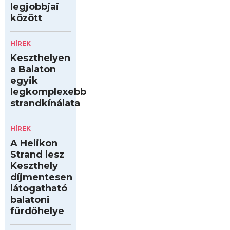
legjobbjai
között
HÍREK
Keszthelyen
a Balaton
egyik
legkomplexebb
strandkínálata
HÍREK
A Helikon
Strand lesz
Keszthely
díjmentesen
látogatható
balatoni
fürdőhelye