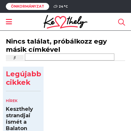
ÖNKORMÁNYZAT
24 °
C
Nincs találat, próbálkozz egy
másik címkével
Legújabb
cikkek
HÍREK
Keszthely
strandjai
ismét a
Balaton