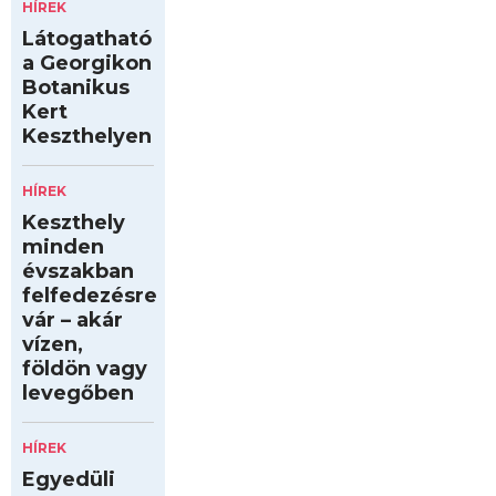
HÍREK
Látogatható
a Georgikon
Botanikus
Kert
Keszthelyen
HÍREK
Keszthely
minden
évszakban
felfedezésre
vár – akár
vízen,
földön vagy
levegőben
HÍREK
Egyedüli