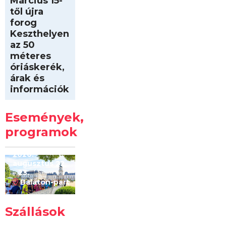
Március 15-
től újra
forog
Keszthelyen
az 50
méteres
óriáskerék,
árak és
információk
Intersport
Keszthelyi
Események,
Kilóméterek
2026
programok
2026.
augusztus 22
– 23.
Balaton-part
Szállások