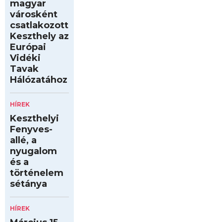
magyar
városként
csatlakozott
Keszthely az
Európai
Vidéki
Tavak
Hálózatához
HÍREK
Keszthelyi
Fenyves-
allé, a
nyugalom
és a
történelem
sétánya
HÍREK