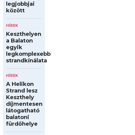
legjobbjai
között
HÍREK
Keszthelyen
a Balaton
egyik
legkomplexebb
strandkínálata
HÍREK
A Helikon
Strand lesz
Keszthely
díjmentesen
látogatható
balatoni
fürdőhelye