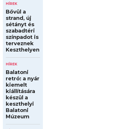
HÍREK
Bővül a
strand, új
sétányt és
szabadtéri
színpadot is
terveznek
Keszthelyen
HÍREK
Balatoni
retró: a nyár
kiemelt
kiállítására
készül a
keszthelyi
Balatoni
Múzeum