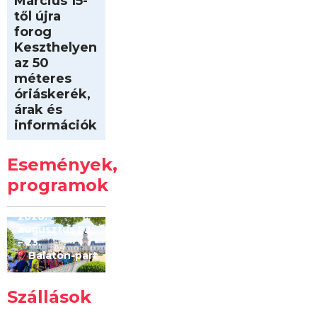
Március 15-
től újra
forog
Keszthelyen
az 50
méteres
óriáskerék,
árak és
információk
Intersport
Keszthelyi
Események,
Kilóméterek
2026
programok
2026.
augusztus 22
– 23.
Balaton-part
Szállások