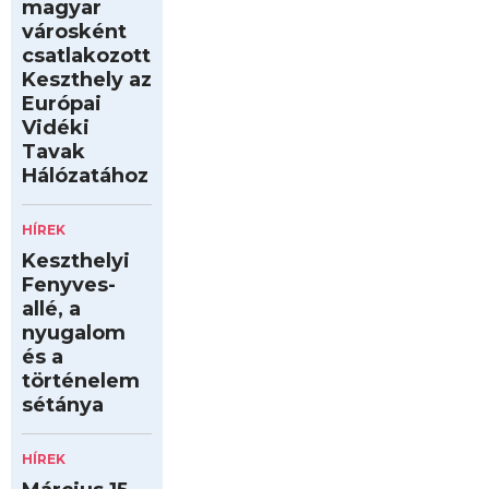
magyar
városként
csatlakozott
Keszthely az
Európai
Vidéki
Tavak
Hálózatához
HÍREK
Keszthelyi
Fenyves-
allé, a
nyugalom
és a
történelem
sétánya
HÍREK