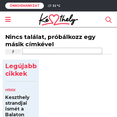
ÖNKORMÁNYZAT
32 °
C
Nincs találat, próbálkozz egy
másik címkével
Legújabb
cikkek
HÍREK
Keszthely
strandjai
ismét a
Balaton