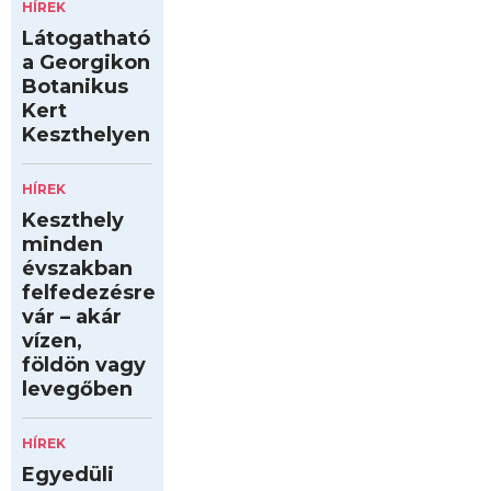
HÍREK
Látogatható
a Georgikon
Botanikus
Kert
Keszthelyen
HÍREK
Keszthely
minden
évszakban
felfedezésre
vár – akár
vízen,
földön vagy
levegőben
HÍREK
Egyedüli