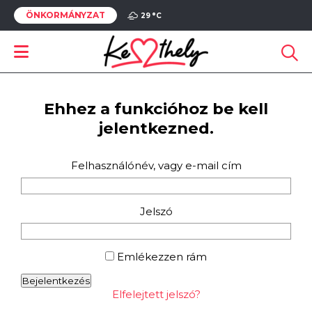
ÖNKORMÁNYZAT
29 °
C
Ehhez a funkcióhoz be kell
jelentkezned.
Felhasználónév, vagy e-mail cím
Jelszó
Emlékezzen rám
Bejelentkezés
Elfelejtett jelszó?