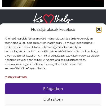
Hozzájárulások kezelése
A lehető legjobb felhasználói élmény biztosítása érdekében olyan
technológiákat, például sütiket használunk, amelyek segítségével
eszközinformációkat tárolunk és/vagy érünk el. Az ilyen
HASZNOS LINKEK
technológiákhoz adott hozzájárulás lehetővé teszi számunkra, hogy
olyan adatokat kezeljünk, mint a böngészési szokások vagy az oldalon
használt egyedi azonosítók. A hozzájárulás elutasítása vagy
Adatkezelési tájékoztató
visszavonása egyes funkciók és szolgáltatások működését
kedvezőtlenül befolyásolhatja.
Impresszum
Manage services
Elfogadom
© 2026 Minden jog fentartva.
Elutasítom
A keszthely.hu KIADÓJA KESZTHELY VÁROS
ÖNKORMÁNYZATA