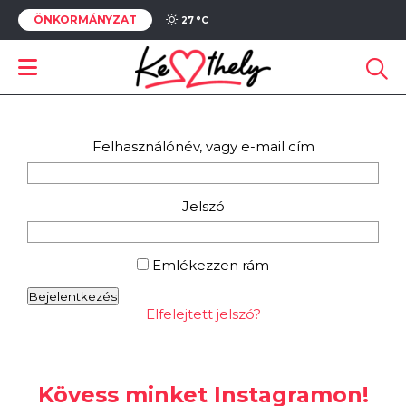
ÖNKORMÁNYZAT
27 °
C
Felhasználónév, vagy e-mail cím
Jelszó
Emlékezzen rám
Bejelentkezés
Elfelejtett jelszó?
Kövess minket Instagramon!