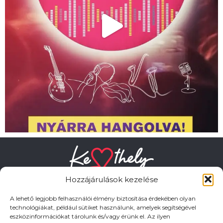
Hozzájárulások kezelése
A lehető legjobb felhasználói élmény biztosítása érdekében olyan
technológiákat, például sütiket használunk, amelyek segítségével
eszközinformációkat tárolunk és/vagy érünk el. Az ilyen
HASZNOS LINKEK