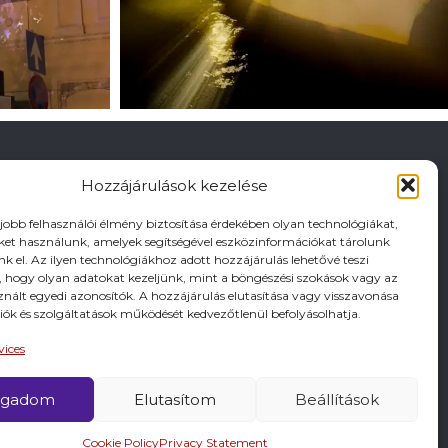
Hozzájárulások kezelése
gjobb felhasználói élmény biztosítása érdekében olyan technológiákat,
iket használunk, amelyek segítségével eszközinformációkat tárolunk
nk el. Az ilyen technológiákhoz adott hozzájárulás lehetővé teszi
hogy olyan adatokat kezeljünk, mint a böngészési szokások vagy az
znált egyedi azonosítók. A hozzájárulás elutasítása vagy visszavonása
iók és szolgáltatások működését kedvezőtlenül befolyásolhatja.
vices
ogadom
Elutasítom
Beállítások
Cookie Policy
Privacy Statement
 KIADÓJA KESZTHELY VÁROS ÖNKORMÁNYZATA