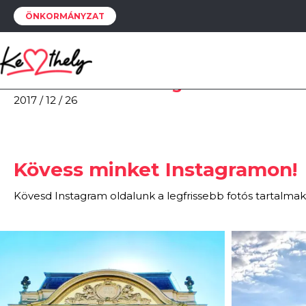
Szépkilátó, Balatongyörök
ÖNKORMÁNYZAT
2018 / 01 / 09
Szépkilátó
2017 / 12 / 30
Kilátás a balatonboglári Gömbkilát
2017 / 12 / 26
Kövess minket Instagramon!
Kövesd Instagram oldalunk a legfrissebb fotós tartalmak