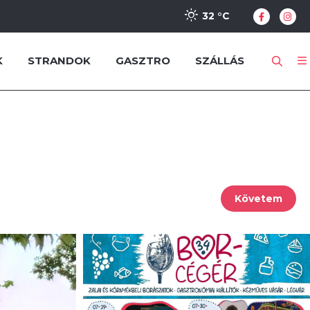
32 °
C
K
STRANDOK
GASZTRO
SZÁLLÁS
Követem