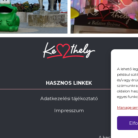
A lehető le
például süt
és/vagy érü
HASZNOS LINKEK
számunkra, 
oldalon has
egyes funkc
Adatkezelési tájékoztató
Manage ser
Impresszum
Elf
A keszthely.hu