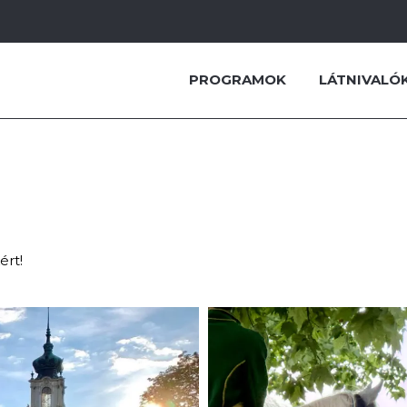
PROGRAMOK
LÁTNIVALÓ
óból
ért!