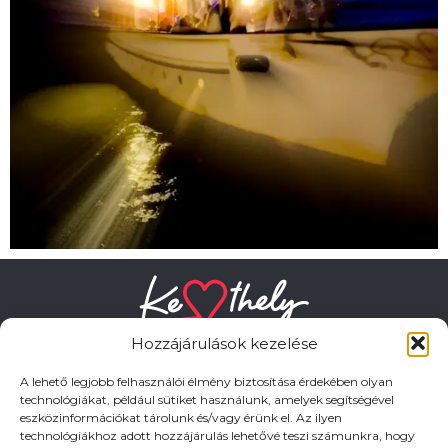
Hozzájárulások kezelése
A lehető legjobb felhasználói élmény biztosítása érdekében olyan
technológiákat, például sütiket használunk, amelyek segítségével
eszközinformációkat tárolunk és/vagy érünk el. Az ilyen
HASZNOS LINKEK
technológiákhoz adott hozzájárulás lehetővé teszi számunkra, hogy