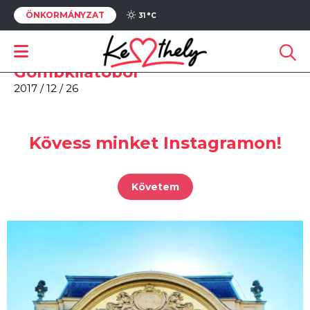
ÖNKORMÁNYZAT
Gömbkilátó
31 °
C
2018 / 01 / 27
Kilátás a balatonboglári
Gömbkilátóból
2017 / 12 / 26
Kövess minket Instagramon!
Követem