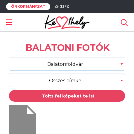
ÖNKORMÁNYZAT
32 °
C
BALATONI FOTÓK
Balatonföldvár
Összes címke
Tölts fel képeket te is!