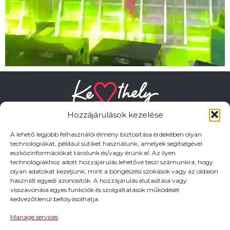
Hozzájárulások kezelése
A lehető legjobb felhasználói élmény biztosítása érdekében olyan
technológiákat, például sütiket használunk, amelyek segítségével
eszközinformációkat tárolunk és/vagy érünk el. Az ilyen
HASZNOS LINKEK
technológiákhoz adott hozzájárulás lehetővé teszi számunkra, hogy
olyan adatokat kezeljünk, mint a böngészési szokások vagy az oldalon
használt egyedi azonosítók. A hozzájárulás elutasítása vagy
Adatkezelési tájékoztató
visszavonása egyes funkciók és szolgáltatások működését
kedvezőtlenül befolyásolhatja.
Impresszum
Manage services