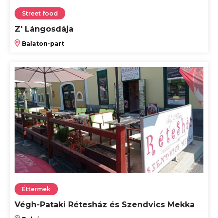
Street food
Z' Lángosdája
Balaton-part
Éttermek
Végh-Pataki Rétesház és Szendvics Mekka