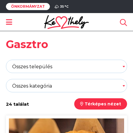
ÖNKORMÁNYZAT
35 °
C
Gasztro
Összes település
Összes kategória
24 találat
Térképes nézet