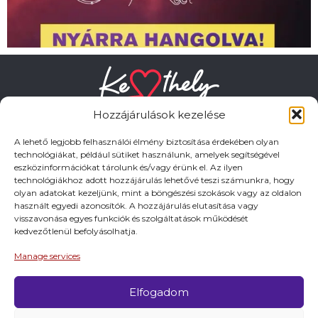
Hozzájárulások kezelése
A lehető legjobb felhasználói élmény biztosítása érdekében olyan
technológiákat, például sütiket használunk, amelyek segítségével
eszközinformációkat tárolunk és/vagy érünk el. Az ilyen
HASZNOS LINKEK
technológiákhoz adott hozzájárulás lehetővé teszi számunkra, hogy
olyan adatokat kezeljünk, mint a böngészési szokások vagy az oldalon
használt egyedi azonosítók. A hozzájárulás elutasítása vagy
Adatkezelési tájékoztató
visszavonása egyes funkciók és szolgáltatások működését
kedvezőtlenül befolyásolhatja.
Impresszum
Manage services
Elfogadom
© 2026 Minden jog fentartva.