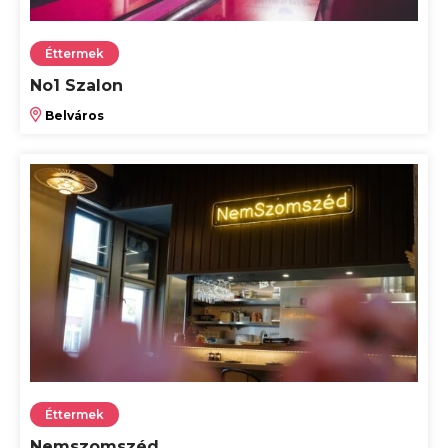
Éttermek
No1 Szalon
Belváros
Éttermek
Nemszomszéd