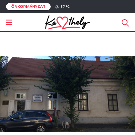
ÖNKORMÁNYZAT
37 °
C