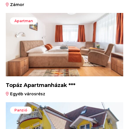
Zámor
Apartman
Topáz Apartmanházak ***
Egyéb városrész
Panzió