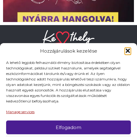
Hozzájárulások kezelése
A lehető legjobb felhasználói élmény biztosítása érdekében olyan
technológiákat, például sütiket használunk, amelyek segítségével
eszközinformációkat tárolunk és/vagy érünk el. Az ilyen
HASZNOS LINKEK
technológiákhoz adott hozzájárulás lehetővé teszi számunkra, hogy
olyan adatokat kezeljünk, mint a böngészési szokások vagy az oldalon
használt egyedi azonosítók. A hozzájárulás elutasítása vagy
Adatkezelési tájékoztató
visszavonása egyes funkciók és szolgáltatások működését
kedvezőtlenül befolyásolhatja.
Impresszum
Manage services
Elfogadom
© 2026 Minden jog fentartva.