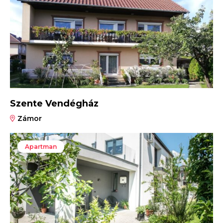
Szente Vendégház
Zámor
Apartman