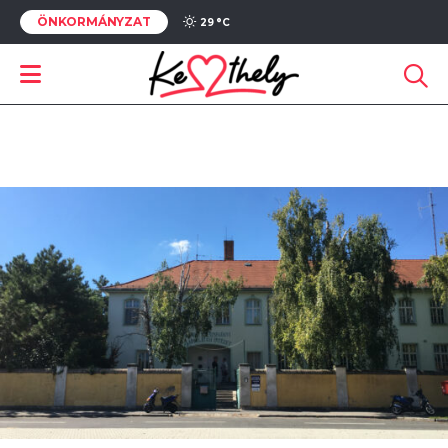
ÖNKORMÁNYZAT
29 °
C