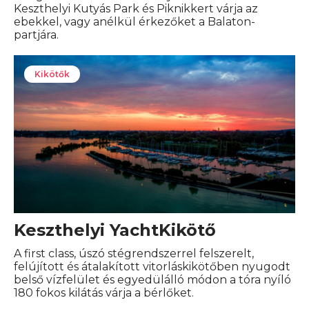
Keszthelyi Kutyás Park és Piknikkert várja az
ebekkel, vagy anélkül érkezőket a Balaton-
partjára.
Kikötők
Keszthelyi YachtKikötő
A first class, úszó stégrendszerrel felszerelt,
felújított és átalakított vitorláskikötőben nyugodt
belső vízfelület és egyedülálló módon a tóra nyíló
180 fokos kilátás várja a bérlőket.