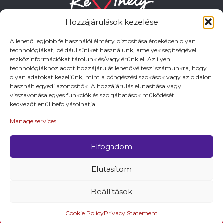
Hozzájárulások kezelése
A lehető legjobb felhasználói élmény biztosítása érdekében olyan
technológiákat, például sütiket használunk, amelyek segítségével
eszközinformációkat tárolunk és/vagy érünk el. Az ilyen
HASZNOS LINKEK
technológiákhoz adott hozzájárulás lehetővé teszi számunkra, hogy
olyan adatokat kezeljünk, mint a böngészési szokások vagy az oldalon
használt egyedi azonosítók. A hozzájárulás elutasítása vagy
Adatkezelési tájékoztató
visszavonása egyes funkciók és szolgáltatások működését
kedvezőtlenül befolyásolhatja.
Impresszum
Manage services
Elfogadom
© 2026 Minden jog fentartva.
Elutasítom
A keszthely.hu KIADÓJA KESZTHELY VÁROS
ÖNKORMÁNYZATA
Beállítások
Cookie Policy
Privacy Statement
Látnivalók
Programok
Szállások