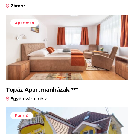
Zámor
Apartman
Topáz Apartmanházak ***
Egyéb városrész
Panzió