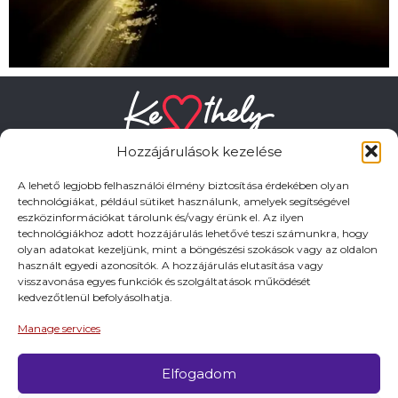
Hozzájárulások kezelése
A lehető legjobb felhasználói élmény biztosítása érdekében olyan
technológiákat, például sütiket használunk, amelyek segítségével
eszközinformációkat tárolunk és/vagy érünk el. Az ilyen
HASZNOS LINKEK
technológiákhoz adott hozzájárulás lehetővé teszi számunkra, hogy
olyan adatokat kezeljünk, mint a böngészési szokások vagy az oldalon
használt egyedi azonosítók. A hozzájárulás elutasítása vagy
Adatkezelési tájékoztató
visszavonása egyes funkciók és szolgáltatások működését
kedvezőtlenül befolyásolhatja.
Impresszum
Manage services
Elfogadom
© 2026 Minden jog fentartva.