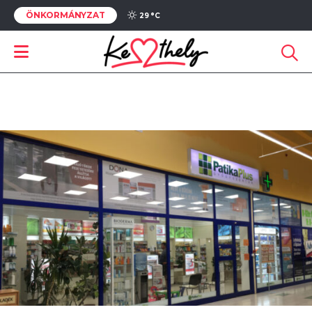
ÖNKORMÁNYZAT
29 °
C