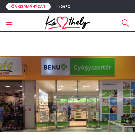
ÖNKORMÁNYZAT
29 °
C