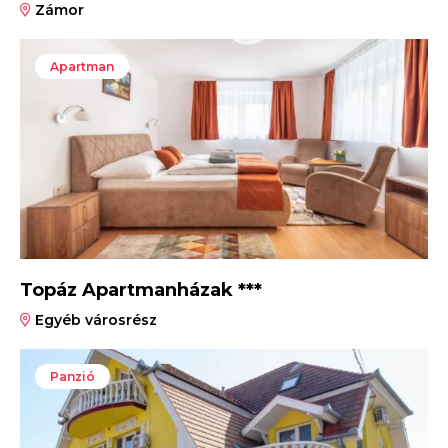
Zámor
Apartman
Topáz Apartmanházak ***
Egyéb városrész
Panzió