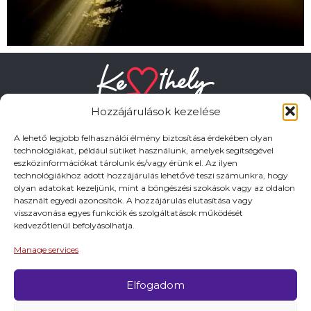
Hozzájárulások kezelése
A lehető legjobb felhasználói élmény biztosítása érdekében olyan
technológiákat, például sütiket használunk, amelyek segítségével
eszközinformációkat tárolunk és/vagy érünk el. Az ilyen
HASZNOS LINKEK
technológiákhoz adott hozzájárulás lehetővé teszi számunkra, hogy
olyan adatokat kezeljünk, mint a böngészési szokások vagy az oldalon
használt egyedi azonosítók. A hozzájárulás elutasítása vagy
Adatkezelési tájékoztató
visszavonása egyes funkciók és szolgáltatások működését
kedvezőtlenül befolyásolhatja.
Impresszum
Manage services
Elfogadom
© 2026 Minden jog fentartva.