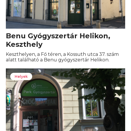
Benu Gyógyszertár Helikon,
Keszthely
Keszthelyen, a Fő téren, a Kossuth utca 37. szám
alatt található a Benu gyógyszertár Helikon.
Helyek