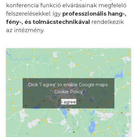
konferencia funkció elvárásainak megfelelő
felszerelésekkel; így
professzionális hang-,
fény-, és tolmácstechnikával
rendelkezik
az intézmény.
Click 'I agree' to enable Google maps
Cookie Policy
Kattints ide a térkép megjelenítéséhez
I agree