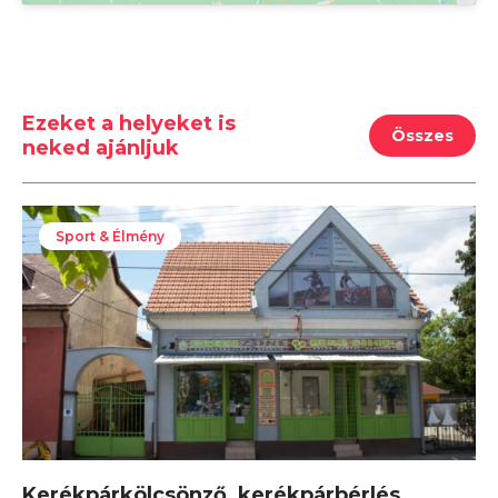
Ezeket a helyeket is
Összes
neked ajánljuk
Sport & Élmény
Kerékpárkölcsönző, kerékpárbérlés