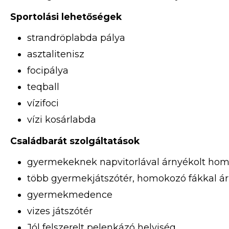
Sportolási lehetőségek
strandröplabda pálya
asztalitenisz
focipálya
teqball
vízifoci
vízi kosárlabda
Családbarát szolgáltatások
gyermekeknek napvitorlával árnyékolt homo
több gyermekjátszótér, homokozó fákkal á
gyermekmedence
vizes játszótér
Jól felszerelt pelenkázó helyiség