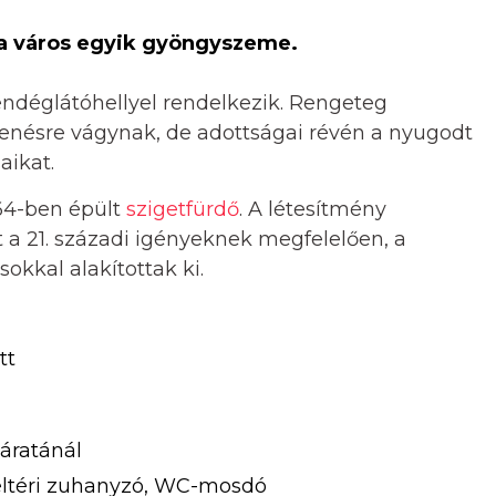
, a város egyik gyöngyszeme.
endéglátóhellyel rendelkezik. Rengeteg
henésre vágynak, de adottságai révén a nyugodt
aikat.
864-ben épült
szigetfürdő
. A létesítmény
t a 21. századi igényeknek megfelelően, a
kkal alakítottak ki.
tt
áratánál
ltéri zuhanyzó, WC-mosdó