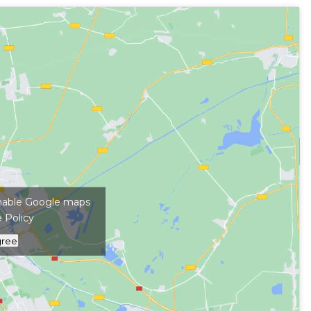
kép megjelenítéséhez
 enable Google maps
 Policy
gree