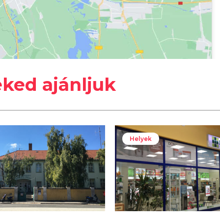
eked ajánljuk
Helyek