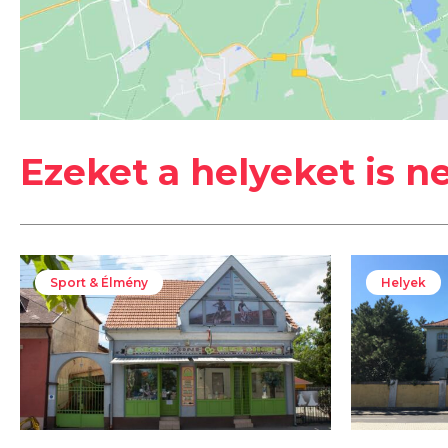
#
Balaton-part
#
Keszthely
Ezeket a helyeket is n
Sport & Élmény
Helyek