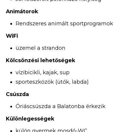
Animátorok
Rendszeres animált sportprogramok
WiFi
üzemel a strandon
Kölcsönzési lehetőségek
vízibicikli, kajak, sup
sporteszközök (ütők, labda)
Csúszda
Óriáscsúszda a Balatonba érkezik
Különlegességek
külön gyermek mosdó-WC