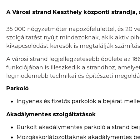
A Városi strand Keszthely központi strandja
35 000 négyzetméter napozófelülettel, és 20 v
szolgáltatást nyújt mindazoknak, akik aktív pi
kikapcsolódást keresők is megtalálják számítás
A városi strand legjellegzetesebb épülete az 1
funkciójában is illeszkedik a strandhoz, amelye
legmodernebb technikai és építészeti megoldáso
Parkoló
Ingyenes és fizetős parkolók a bejárat melle
Akadálymentes szolgáltatások
Burkolt akadálymentes parkoló a strand bej
Mozgáskorlátozottaknak akadálymentes be