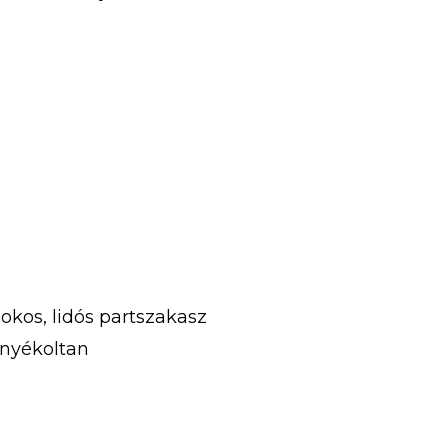
kos, lidós partszakasz
rnyékoltan