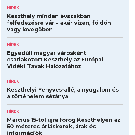
HÍREK
Keszthely minden évszakban
felfedezésre vár – akár vízen, földön
vagy levegőben
HÍREK
Egyedüli magyar városként
csatlakozott Keszthely az Európai
Vidéki Tavak Hálózatához
HÍREK
Keszthelyi Fenyves-allé, a nyugalom és
a történelem sétánya
HÍREK
Március 15-től újra forog Keszthelyen az
50 méteres óriáskerék, árak és
információk