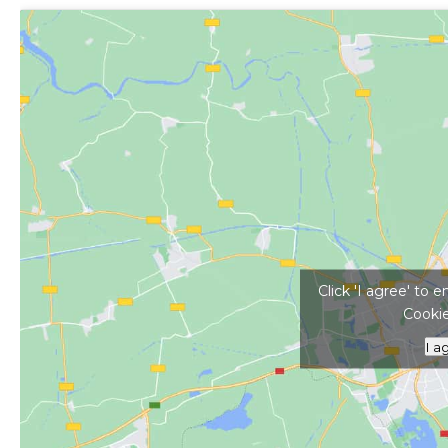
Kattints ide a tér
Click 'I agree' to
Cookie
I a