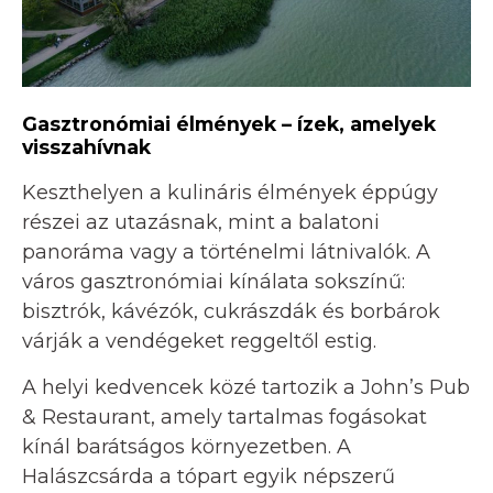
Gasztronómiai élmények – ízek, amelyek
visszahívnak
Keszthelyen a kulináris élmények éppúgy
részei az utazásnak, mint a balatoni
panoráma vagy a történelmi látnivalók. A
város gasztronómiai kínálata sokszínű:
bisztrók, kávézók, cukrászdák és borbárok
várják a vendégeket reggeltől estig.
A helyi kedvencek közé tartozik a John’s Pub
& Restaurant, amely tartalmas fogásokat
kínál barátságos környezetben. A
Halászcsárda a tópart egyik népszerű