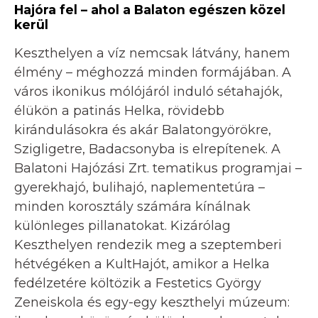
Hajóra fel – ahol a Balaton egészen közel
kerül
Keszthelyen a víz nemcsak látvány, hanem
élmény – méghozzá minden formájában. A
város ikonikus mólójáról induló sétahajók,
élükön a patinás Helka, rövidebb
kirándulásokra és akár Balatongyörökre,
Szigligetre, Badacsonyba is elrepítenek. A
Balatoni Hajózási Zrt. tematikus programjai –
gyerekhajó, bulihajó, naplementetúra –
minden korosztály számára kínálnak
különleges pillanatokat. Kizárólag
Keszthelyen rendezik meg a szeptemberi
hétvégéken a KultHajót, amikor a Helka
fedélzetére költözik a Festetics György
Zeneiskola és egy-egy keszthelyi múzeum: