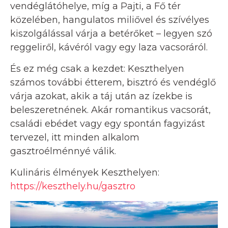
vendéglátóhelye, míg a Pajti, a Fő tér
közelében, hangulatos miliővel és szívélyes
kiszolgálással várja a betérőket – legyen szó
reggeliről, kávéról vagy egy laza vacsoráról.
És ez még csak a kezdet: Keszthelyen
számos további étterem, bisztró és vendéglő
várja azokat, akik a táj után az ízekbe is
beleszeretnének. Akár romantikus vacsorát,
családi ebédet vagy egy spontán fagyizást
tervezel, itt minden alkalom
gasztroélménnyé válik.
Kulináris élmények Keszthelyen:
https://keszthely.hu/gasztro