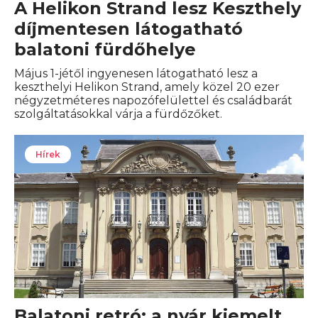
A Helikon Strand lesz Keszthely
díjmentesen látogatható
balatoni fürdőhelye
Május 1-jétől ingyenesen látogatható lesz a
keszthelyi Helikon Strand, amely közel 20 ezer
négyzetméteres napozófelülettel és családbarát
szolgáltatásokkal várja a fürdőzőket.
Hírek
Balatoni retró: a nyár kiemelt