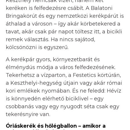
Keszthely nemcsak vízen, hanem két
keréken is felfedezésre csábít. A Balatoni
Bringakörút és egy nemzetközi kerékpárút is
áthalad a városon – így akár körbetekered a
tavat, akár csak pár napot töltesz itt, a bicikli
remek választás. Ha nincs sajátod,
kölcsönözni is egyszerű.
A kerékpár gyors, környezetbarát és
élménydús módja a város felfedezésének.
Tekerhetsz a vízparton, a Festetics körtúrán,
a Keszthelyi-hegység útjain vagy akár római
kori emlékek nyomában. És ne feledd: Hévíz
is könnyedén elérhető biciklivel – egy
csobbanás vagy egy nyugodt séta csak egy
tekerésnyire van.
Óriáskerék és hőlégballon – amikor a