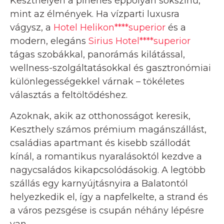
Keszthelyen a pihenés éppolyan sokszínű,
mint az élmények. Ha vízparti luxusra
vágysz, a
Hotel Helikon****superior
és a
modern, elegáns
Sirius Hotel****superior
tágas szobákkal, panorámás kilátással,
wellness-szolgáltatásokkal és gasztronómiai
különlegességekkel várnak – tökéletes
választás a feltöltődéshez.
Azoknak, akik az otthonosságot keresik,
Keszthely számos prémium magánszállást,
családias apartmant és kisebb szállodát
kínál, a romantikus nyaralásoktól kezdve a
nagycsaládos kikapcsolódásokig. A legtöbb
szállás egy karnyújtásnyira a Balatontól
helyezkedik el, így a napfelkelte, a strand és
a város pezsgése is csupán néhány lépésre
van.