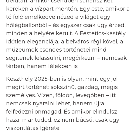
délután, amikor csendben suhansz két
keréken a vízpart mentén. Egy este, amikor a
tó fölé emelkedve nézed a világot egy
hőlégballonból – és egyszer csak úgy érzed,
minden a helyére került. A Festetics-kastély
időtlen eleganciája, a belváros régi kövei, a
múzeumok csendes történetei mind
segítenek lelassulni, megérkezni – nemcsak
térben, hanem lélekben is.
Keszthely 2025-ben is olyan, mint egy jól
megírt történet: sokszínű, gazdag, mégis
személyes. Vízen, földön, levegőben – itt
nemcsak nyaralni lehet, hanem újra
felfedezni önmagad. És amikor elindulsz
haza, már tudod: ez nem búcsú, csak egy
viszontlátás ígérete.