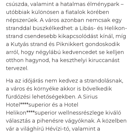
csúszda, valamint a hatalmas élménypark –
utóbbiak különösen a fiatalok körében
népszerűek. A város azonban nemcsak egy
stranddal büszkélkedhet: a Libás- és Helikon-
strand csendesebb kikapcsolódást kínál, míg
a Kutyás strand és Piknikkert gondoskodik
arról, hogy négylábú kedvencedet se kelljen
otthon hagynod, ha keszthelyi kiruccanást
tervezel.
Ha az időjárás nem kedvez a strandolásnak,
a város és környéke akkor is bővelkedik
fürdőzési lehetőségekben. A Sirius
Hotel****superior és a Hotel
Helikon****superior wellnessrészlege kiváló
választás a pihenésre vágyóknak. A közelben
vár a világhírű Hévízi-tó, valamint a