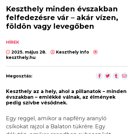
Keszthely minden évszakban
felfedezésre vár – akár vízen,
földön vagy levegőben
HÍREK
2025. május 28.
Keszthely Info
keszthely.hu
Megosztás:
Keszthely az a hely, ahol a pillanatok – minden
évszakban – emlékké válnak, az élmények
pedig szívbe vésődnek.
Egy reggel, amikor a napfény aranyló
csíkokat rajzol a Balaton tükrére. Egy