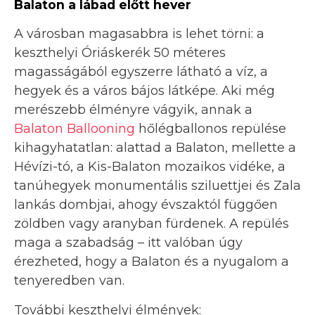
Balaton a lábad előtt hever
A városban magasabbra is lehet törni: a
keszthelyi Óriáskerék 50 méteres
magasságából egyszerre látható a víz, a
hegyek és a város bájos látképe. Aki még
merészebb élményre vágyik, annak a
Balaton Ballooning
hőlégballonos repülése
kihagyhatatlan: alattad a Balaton, mellette a
Hévízi-tó, a Kis-Balaton mozaikos vidéke, a
tanúhegyek monumentális sziluettjei és Zala
lankás dombjai, ahogy évszaktól függően
zöldben vagy aranyban fürdenek. A repülés
maga a szabadság – itt valóban úgy
érezheted, hogy a Balaton és a nyugalom a
tenyeredben van.
További keszthelyi élmények: