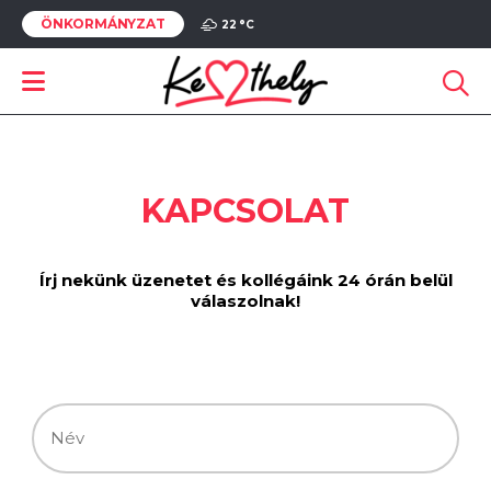
ÖNKORMÁNYZAT
22 °
C
KAPCSOLAT
Írj nekünk üzenetet és kollégáink 24 órán belül
válaszolnak!