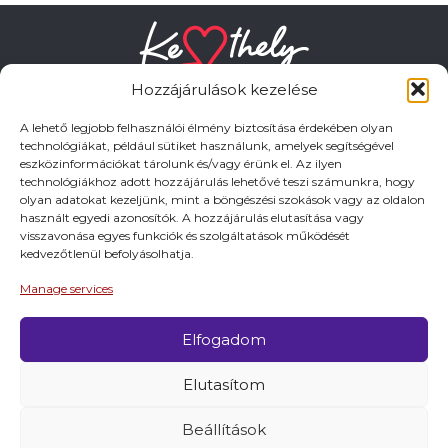
Hozzájárulások kezelése
A lehető legjobb felhasználói élmény biztosítása érdekében olyan
technológiákat, például sütiket használunk, amelyek segítségével
eszközinformációkat tárolunk és/vagy érünk el. Az ilyen
HASZNOS LINKEK
technológiákhoz adott hozzájárulás lehetővé teszi számunkra, hogy
olyan adatokat kezeljünk, mint a böngészési szokások vagy az oldalon
használt egyedi azonosítók. A hozzájárulás elutasítása vagy
Adatkezelési tájékoztató
visszavonása egyes funkciók és szolgáltatások működését
kedvezőtlenül befolyásolhatja.
Impresszum
Manage services
Elfogadom
© 2026 Minden jog fentartva.
Elutasítom
A keszthely.hu KIADÓJA KESZTHELY VÁROS
ÖNKORMÁNYZATA
Beállítások