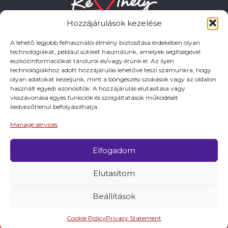
Hozzájárulások kezelése
A lehető legjobb felhasználói élmény biztosítása érdekében olyan
technológiákat, például sütiket használunk, amelyek segítségével
eszközinformációkat tárolunk és/vagy érünk el. Az ilyen
HASZNOS LINKEK
technológiákhoz adott hozzájárulás lehetővé teszi számunkra, hogy
olyan adatokat kezeljünk, mint a böngészési szokások vagy az oldalon
használt egyedi azonosítók. A hozzájárulás elutasítása vagy
Adatkezelési tájékoztató
visszavonása egyes funkciók és szolgáltatások működését
kedvezőtlenül befolyásolhatja.
Impresszum
Manage services
Elfogadom
© 2026 Minden jog fentartva.
Elutasítom
A keszthely.hu KIADÓJA KESZTHELY VÁROS
ÖNKORMÁNYZATA
Beállítások
Cookie Policy
Privacy Statement
Látnivalók
Programok
Szállások