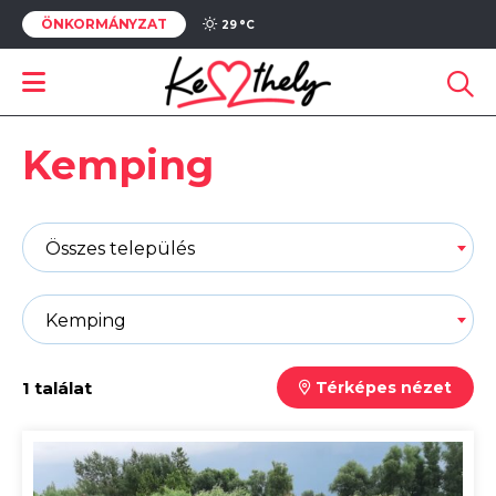
ÖNKORMÁNYZAT
29 °
C
Kemping
Összes település
Kemping
1 találat
Térképes nézet