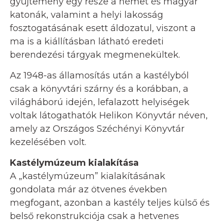
gyűjtemény egy része a német és magyar
katonák, valamint a helyi lakosság
fosztogatásának esett áldozatul, viszont a
ma is a kiállításban látható eredeti
berendezési tárgyak megmenekültek.
Az 1948-as államosítás után a kastélyból
csak a könyvtári szárny és a korábban, a
világháború idején, lefalazott helyiségek
voltak látogathatók Helikon Könyvtár néven,
amely az Országos Széchényi Könyvtár
kezelésében volt.
Kastélymúzeum kialakítása
A „kastélymúzeum” kialakításának
gondolata már az ötvenes években
megfogant, azonban a kastély teljes külső és
belső rekonstrukciója csak a hetvenes