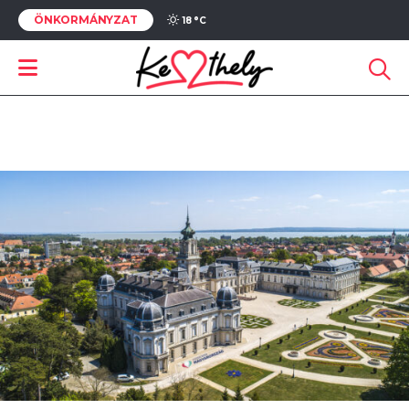
ÖNKORMÁNYZAT
18 °
C