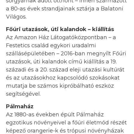
sőrgyárnak adott otthont – innen származott
a 80-as évek strandjainak sztárja a Balatoni
Világos.
Főúri utazások, úti kalandok – kiállítás
Az Amazon Ház Látogatóközpontban – a
Festetics család egykori uradalmi
szállásépületében – 2016-ban megnyílt Főúri
utazások, úti kalandok című kiállítás a 19.
századi és a 20. század eleji utazási kultúrát
és az utazásokhoz kapcsolódó szokásokat
mutatja be számos kipróbálható eszköz
segítségével.
Pálmaház
Az 1880-as években épült Pálmaház
egzotikus növényeivel a főúri életmód részét
képező orangerie-k és trópusi növényházak