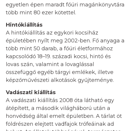
egyetlen épen maradt főúri magánkönyvtára
több mint 80 ezer kötettel.
Hintókiállítás
A hintókiállítás az egykori kocsiház
épületében nyílt meg 2002-ben. Fő anyaga a
több mint 50 darab, a főúri életformához
kapcsolódó 18–19. századi kocsi, hintó és
lovas szán, valamint a lovaglással
összefüggő egyéb tárgyi emlékek, illetve
képzőművészeti alkotások gyűjteménye.
Vadászati kiállítás
A vadászati kiállítás 2008 óta látható egy
átépített, a második világháború után a
honvédség által emelt épületben. A tárlat öt
földrészen elejtett vadfajok trófeáinak ad