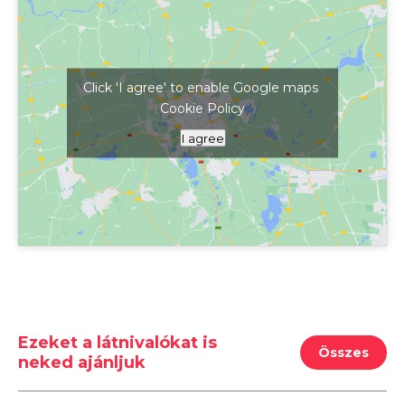
Click 'I agree' to enable Google maps
Cookie Policy
Kattints ide a térkép megjelenítéséhez
I agree
Ezeket a látnivalókat is
Összes
neked ajánljuk