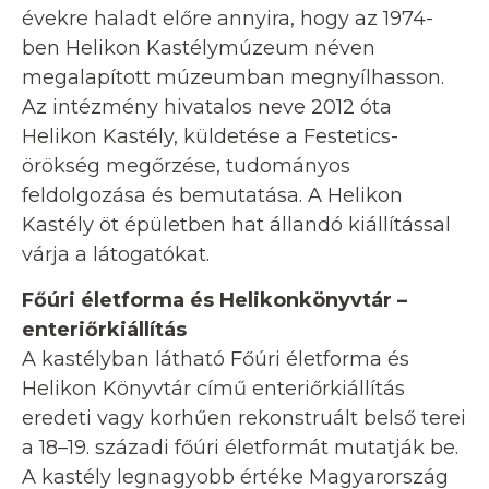
évekre haladt előre annyira, hogy az 1974-
ben Helikon Kastélymúzeum néven
megalapított múzeumban megnyílhasson.
Az intézmény hivatalos neve 2012 óta
Helikon Kastély, küldetése a Festetics-
örökség megőrzése, tudományos
feldolgozása és bemutatása. A Helikon
Kastély öt épületben hat állandó kiállítással
várja a látogatókat.
Főúri életforma és Helikonkönyvtár –
enteriőrkiállítás
A kastélyban látható Főúri életforma és
Helikon Könyvtár című enteriőrkiállítás
eredeti vagy korhűen rekonstruált belső terei
a 18–19. századi főúri életformát mutatják be.
A kastély legnagyobb értéke Magyarország