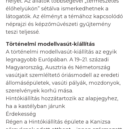
helyet. Az állatok többségével „természetes
élőhelyükön” sétálva ismerkedhetnek a
látogatók. Az élményt a témához kapcsolódó
néprajzi és képzőművészeti gyűjtemény
teszi teljessé.
Történelmi modellvasút-kiállítás
A történelmi modellvasút-kiállítás az egyik
legnagyobb Európában. A 19–21. századi
Magyarország, Ausztria és Németország
vasútjait szemléltető óriásmodell az eredeti
állomásépületek, vasúti pályák, mozdonyok,
szerelvények korhű mása.
Hintókiállítás hozzátartozik az alapjegyhez,
ha a kastélyban járunk
Érdekesség
Régen a Hintókiállítás épülete a Kanizsa