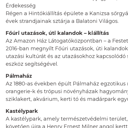
Érdekesség
Régen a Hintókiállítás épülete a Kanizsa sőrgy
évek strandjainak sztárja a Balatoni Világos.
Főúri utazások, úti kalandok – kiállítás
Az Amazon Ház Látogatóközpontban – a Festeti
2016-ban megnyílt Főúri utazások, úti kalandok c
utazási kultúrát és az utazásokhoz kapcsolódó
eszköz segítségével.
Pálmaház
Az 1880-as években épült Pálmaház egzotikus n
orangerie-k és trópusi növényházak hagyományá
sziklakert, akvárium, kerti tó és madárpark egy
Kastélypark
A kastélypark, amely természetvédelmi terület,
követően újra a Henry Ernest Milner angol kertt