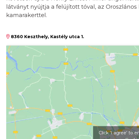
látványt nyújtja a felújított tóval, az Oroszlán
kamarakerttel.
8360 Keszthely, Kastély utca 1.
Kattints ide a tér
Click 'I agree' to