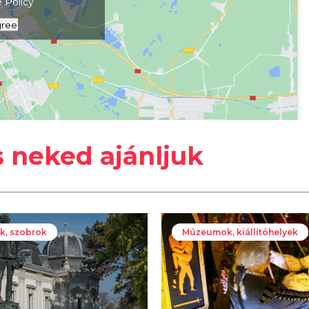
 Policy
gree
s neked ajánljuk
k, szobrok
Múzeumok, kiállítóhelyek