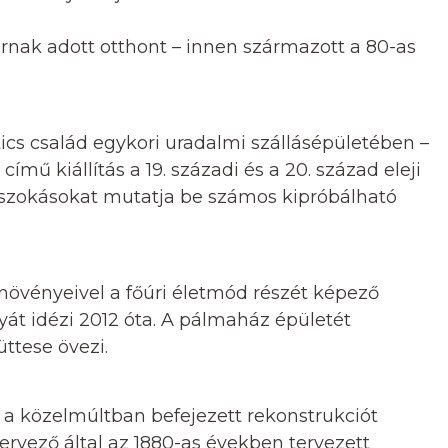
árnak adott otthont – innen származott a 80-as
cs család egykori uradalmi szállásépületében –
ímű kiállítás a 19. századi és a 20. század eleji
 szokásokat mutatja be számos kipróbálható
övényeivel a főúri életmód részét képező
t idézi 2012 óta. A pálmaház épületét
üttese övezi.
 a közelmúltban befejezett rekonstrukciót
ervező által az 1880-as években tervezett