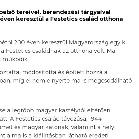
első tereivel, berendezési tárgyaival
éven keresztül a Festetics család otthona
zepétől 200 éven keresztül Magyarország egyik
 a Festetics családnak az otthona volt. Ma
t működik.
oztatta, módosította és épített hozzá a
sban, míg el nem elnyerte ma is megcsodálható
ése a legtöbb magyar kastélytól eltérően
t. A Festetics család távozása, 1944
met és magyar katonák, valamint a helyi
t a ma is a kiállításban látható eredeti