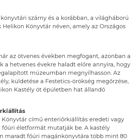
 könyvtári szárny és a korábban, a világháború
tók Helikon Könyvtár néven, amely az Országos
már az ötvenes években megfogant, azonban a
sak a hetvenes évekre haladt előre annyira, hogy
egalapított múzeumban megnyílhasson. Az
ély, küldetése a Festetics-örökség megőrzése,
kon Kastély öt épületben hat állandó
kiállítás
 Könyvtár című enteriőrkiállítás eredeti vagy
i főúri életformát mutatják be. A kastély
n maradt főúri magánkönyvtára több mint 80