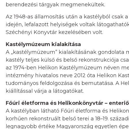
berendezési tárgyak megmenekültek.
Az 1948-as államosítás után a kastélyból csak a
idején, lefalazott helyiségek voltak látogatha
Széchényi Könyvtár kezelésében volt.
Kastélymúzeum kialakítása
A „kastélymúzeum” kialakításának gondolata 
kastély teljes külső és belső rekonstrukciója c
az 1974-ben Helikon Kastélymúzeum néven m
intézmény hivatalos neve 2012 óta Helikon Kast
tudományos feldolgozása és bemutatása. A Heli
kiállítással várja a látogatókat.
Főúri életforma és Helikonkönyvtár – enteriőr
A kastélyban látható Főúri életforma és Helikon
korhűen rekonstruált belső terei a 18–19. század
legnagyobb értéke Magyarország egyetlen épe