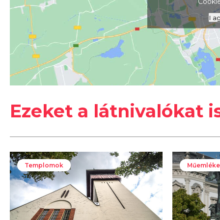
Cookie
I a
Ezeket a látnivalókat i
Templomok
Műemléke