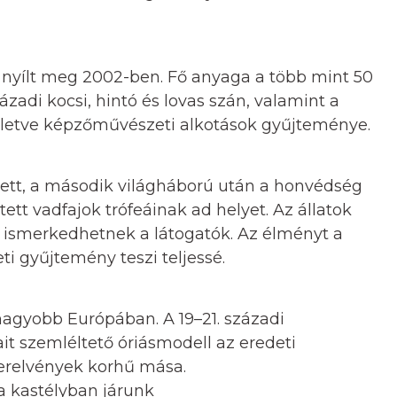
n nyílt meg 2002-ben. Fő anyaga a több mint 50
ázadi kocsi, hintó és lovas szán, valamint a
illetve képzőművészeti alkotások gyűjteménye.
ített, a második világháború után a honvédség
jtett vadfajok trófeáinak ad helyet. Az állatok
 ismerkedhetnek a látogatók. Az élményt a
 gyűjtemény teszi teljessé.
gnagyobb Európában. A 19–21. századi
t szemléltető óriásmodell az eredeti
zerelvények korhű mása.
 a kastélyban járunk