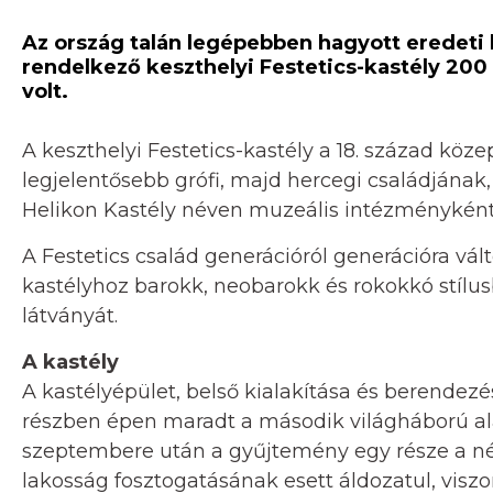
Az ország talán legépebben hagyott eredeti b
rendelkező keszthelyi Festetics-kastély 200 
volt.
A keszthelyi Festetics-kastély a 18. század kö
legjelentősebb grófi, majd hercegi családjának,
Helikon Kastély néven muzeális intézménykén
A Festetics család generációról generációra vált
kastélyhoz barokk, neobarokk és rokokkó stílu
látványát.
A kastély
A kastélyépület, belső kialakítása és berendez
részben épen maradt a második világháború alat
szeptembere után a gyűjtemény egy része a né
lakosság fosztogatásának esett áldozatul, viszon