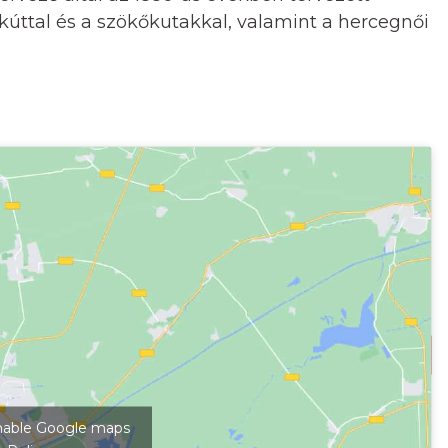
os kúttal és a szökőkutakkal, valamint a hercegnői
kép megjelenítéséhez
 enable Google maps