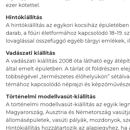
ezer kötettel.
Hintókiállítás
A hintókiállítás az egykori kocsiház épületébe
darab, a főúri életformához kapcsolódó 18–19. sz
lovaglással összefüggő egyéb tárgyi emlékek, 
Vadászati kiállítás
A vadászati kiállítás 2008 óta látható egy átép
által emelt épületben. A tárlat öt földrészen ele
többségével „természetes élőhelyükön” sétálva
témához kapcsolódó néprajzi és képzőművészeti
Történelmi modellvasút-kiállítás
A történelmi modellvasút-kiállítás az egyik le
Magyarország, Ausztria és Németország vasútjai
állomásépületek, vasúti pályák, mozdonyok, s
Hintókiállítás hozzátartozik az alapjegyhez, ha