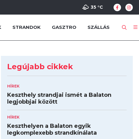
35 °
C
K
STRANDOK
GASZTRO
SZÁLLÁS
Legújabb cikkek
HÍREK
Keszthely strandjai ismét a Balaton
legjobbjai között
HÍREK
Keszthelyen a Balaton egyik
legkomplexebb strandkínálata