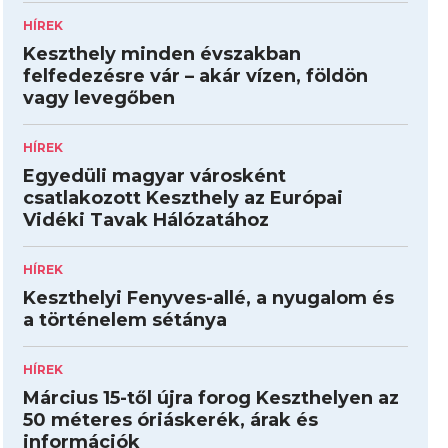
HÍREK
Keszthely minden évszakban
felfedezésre vár – akár vízen, földön
vagy levegőben
HÍREK
Egyedüli magyar városként
csatlakozott Keszthely az Európai
Vidéki Tavak Hálózatához
HÍREK
Keszthelyi Fenyves-allé, a nyugalom és
a történelem sétánya
HÍREK
Március 15-től újra forog Keszthelyen az
50 méteres óriáskerék, árak és
információk