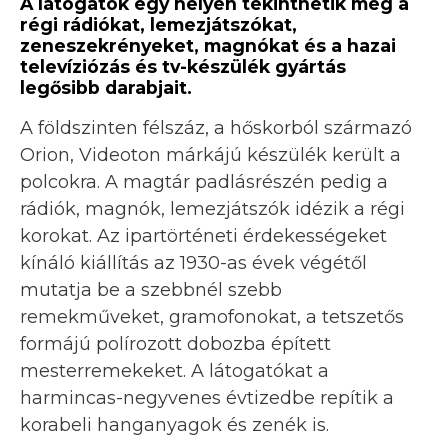
A látogatók egy helyen tekinthetik meg a
régi rádiókat, lemezjátszókat,
zeneszekrényeket, magnókat és a hazai
televíziózás és tv-készülék gyártás
legősibb darabjait.
A földszinten félszáz, a hőskorból származó
Orion, Videoton márkájú készülék került a
polcokra. A magtár padlásrészén pedig a
rádiók, magnók, lemezjátszók idézik a régi
korokat. Az ipartörténeti érdekességeket
kínáló kiállítás az 1930-as évek végétől
mutatja be a szebbnél szebb
remekműveket, gramofonokat, a tetszetős
formájú polírozott dobozba épített
mesterremekeket. A látogatókat a
harmincas-negyvenes évtizedbe repítik a
korabeli hanganyagok és zenék is.