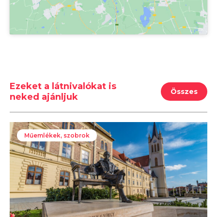
Ezeket a látnivalókat is
Összes
neked ajánljuk
Műemlékek, szobrok