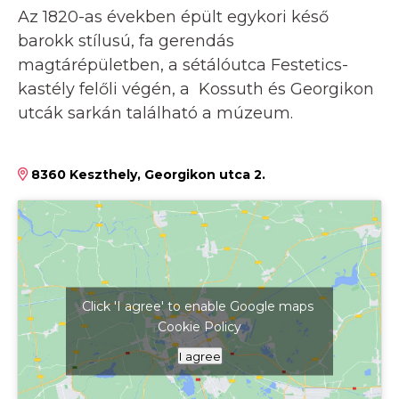
Az 1820-as években épült egykori késő
barokk stílusú, fa gerendás
magtárépületben, a sétálóutca Festetics-
kastély felőli végén, a Kossuth és Georgikon
utcák sarkán található a múzeum.
8360 Keszthely, Georgikon utca 2.
Click 'I agree' to enable Google maps
Cookie Policy
Kattints ide a térkép megjelenítéséhez
I agree