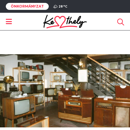
ÖNKORMÁNYZAT
28 °
C