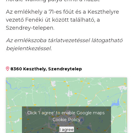
Az emlékhely a 71-es főút és a Keszthelyre
vezető Fenéki út között található, a
Szendrey-telepen.
Az emlékszoba tárlatvezetéssel látogatható
bejelentkezéssel.
8360 Keszthely, Szendreytelep
Click 'I agree' to enable Google maps
Cookie Policy
Kattints ide a térkép megjelenítéséhez
I agree