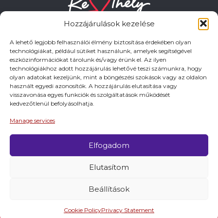
Hozzájárulások kezelése
A lehető legjobb felhasználói élmény biztosítása érdekében olyan
technológiákat, például sütiket használunk, amelyek segítségével
eszközinformációkat tárolunk és/vagy érünk el. Az ilyen
HASZNOS LINKEK
technológiákhoz adott hozzájárulás lehetővé teszi számunkra, hogy
olyan adatokat kezeljünk, mint a böngészési szokások vagy az oldalon
használt egyedi azonosítók. A hozzájárulás elutasítása vagy
Adatkezelési tájékoztató
visszavonása egyes funkciók és szolgáltatások működését
kedvezőtlenül befolyásolhatja.
Impresszum
Manage services
Elfogadom
© 2026 Minden jog fentartva.
Elutasítom
A keszthely.hu KIADÓJA KESZTHELY VÁROS
ÖNKORMÁNYZATA
Beállítások
Cookie Policy
Privacy Statement
Látnivalók
Programok
Szállások