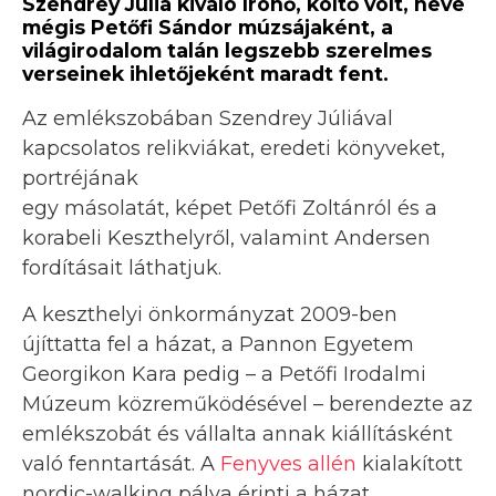
Szendrey Júlia kiváló írónő, költő volt, neve
mégis Petőfi Sándor múzsájaként, a
világirodalom talán legszebb szerelmes
verseinek ihletőjeként maradt fent.
Az emlékszobában Szendrey Júliával
kapcsolatos relikviákat, eredeti könyveket,
portréjának
egy másolatát, képet Petőfi Zoltánról és a
korabeli Keszthelyről, valamint Andersen
fordításait láthatjuk.
A keszthelyi önkormányzat 2009-ben
újíttatta fel a házat, a Pannon Egyetem
Georgikon Kara pedig – a Petőfi Irodalmi
Múzeum közreműködésével – berendezte az
emlékszobát és vállalta annak kiállításként
való fenntartását. A
Fenyves allén
kialakított
nordic-walking pálya érinti a házat.