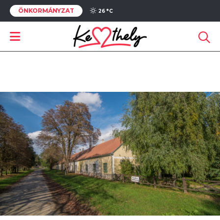
ÖNKORMÁNYZAT
26 °
C