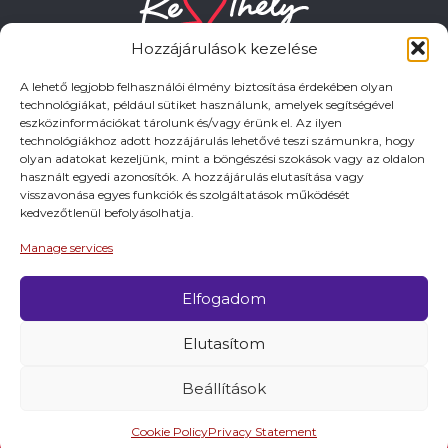
Hozzájárulások kezelése
A lehető legjobb felhasználói élmény biztosítása érdekében olyan
technológiákat, például sütiket használunk, amelyek segítségével
eszközinformációkat tárolunk és/vagy érünk el. Az ilyen
HASZNOS LINKEK
technológiákhoz adott hozzájárulás lehetővé teszi számunkra, hogy
olyan adatokat kezeljünk, mint a böngészési szokások vagy az oldalon
használt egyedi azonosítók. A hozzájárulás elutasítása vagy
Adatkezelési tájékoztató
visszavonása egyes funkciók és szolgáltatások működését
kedvezőtlenül befolyásolhatja.
Impresszum
Manage services
Elfogadom
© 2026 Minden jog fentartva.
Elutasítom
A keszthely.hu KIADÓJA KESZTHELY VÁROS
ÖNKORMÁNYZATA
Beállítások
Cookie Policy
Privacy Statement
Látnivalók
Programok
Szállások