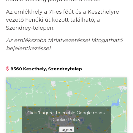
Az emlékhely a 71-es főút és a Keszthelyre
vezető Fenéki út között található, a
Szendrey-telepen.
Az emlékszoba tárlatvezetéssel látogatható
bejelentkezéssel.
8360 Keszthely, Szendreytelep
Click 'I agree' to enable Google maps
Cookie Policy
Kattints ide a térkép megjelenítéséhez
I agree