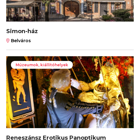
Simon-ház
Belváros
Múzeumok, kiállítóhelyek
Reneszánsz Erotikus Panoptikum