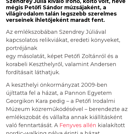
Szendrey Júlia kiváló írónő, költő volt, neve
mégis Petőfi Sándor múzsájaként, a
világirodalom talán legszebb szerelmes
verseinek ihletőjeként maradt fent.
Az emlékszobában Szendrey Júliával
kapcsolatos relikviákat, eredeti könyveket,
portréjának
egy másolatát, képet Petőfi Zoltánról és a
korabeli Keszthelyről, valamint Andersen
fordításait láthatjuk.
A keszthelyi önkormányzat 2009-ben
újíttatta fel a házat, a Pannon Egyetem
Georgikon Kara pedig – a Petőfi Irodalmi
Múzeum közreműködésével – berendezte az
emlékszobát és vállalta annak kiállításként
való fenntartását. A
Fenyves allén
kialakított
nordic-walking pálya érinti a házat.