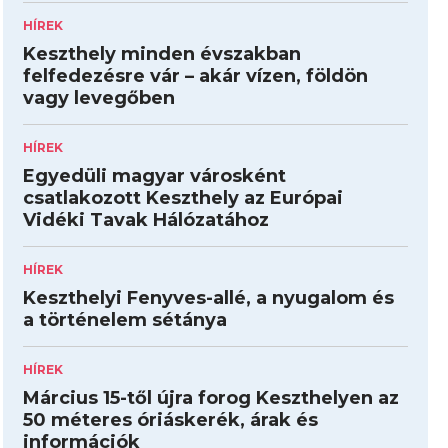
HÍREK
Keszthely minden évszakban
felfedezésre vár – akár vízen, földön
vagy levegőben
HÍREK
Egyedüli magyar városként
csatlakozott Keszthely az Európai
Vidéki Tavak Hálózatához
HÍREK
Keszthelyi Fenyves-allé, a nyugalom és
a történelem sétánya
HÍREK
Március 15-től újra forog Keszthelyen az
50 méteres óriáskerék, árak és
információk