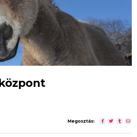
yközpont
Megosztás: