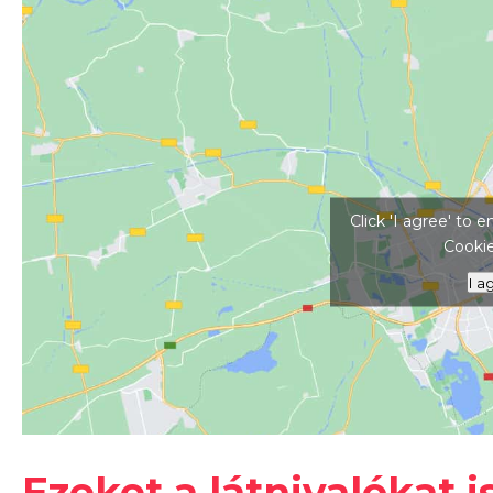
Kattints ide a tér
Click 'I agree' to
Cookie
I a
Ezeket a látnivalókat i