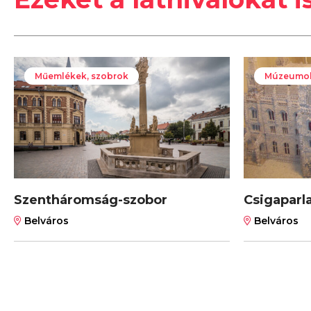
Műemlékek, szobrok
Múzeumok,
Szentháromság-szobor
Csigapar
Belváros
Belváros