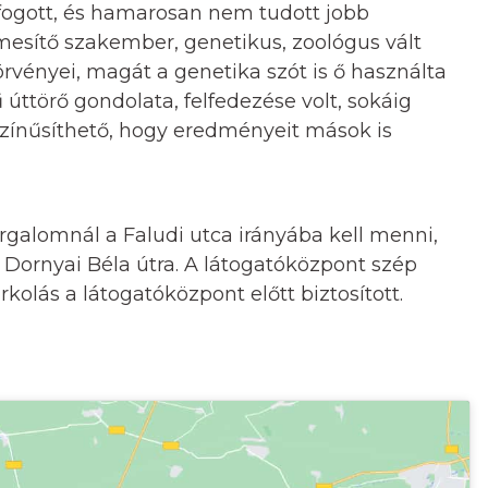
 fogott, és hamarosan nem tudott jobb
nemesítő szakember, genetikus, zoológus vált
örvényei, magát a genetika szót is ő használta
ttörő gondolata, felfedezése volt, sokáig
zínűsíthető, hogy eredményeit mások is
orgalomnál a Faludi utca irányába kell menni,
a Dornyai Béla útra. A látogatóközpont szép
rkolás a látogatóközpont előtt biztosított.