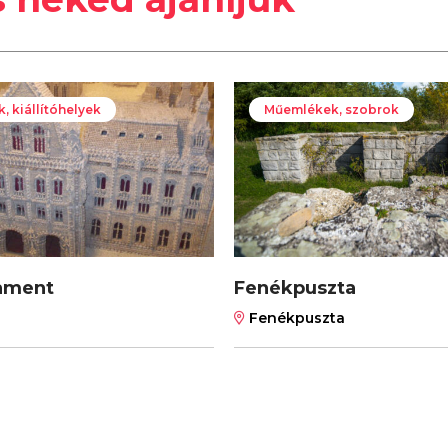
 kiállítóhelyek
Műemlékek, szobrok
lament
Fenékpuszta
Fenékpuszta