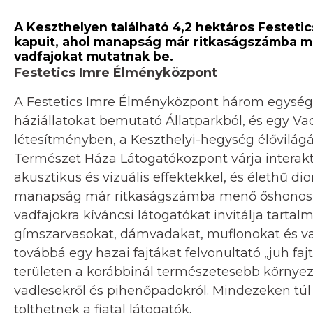
A Keszthelyen található 4,2 hektáros Festetic
kapuit, ahol manapság már ritkaságszámba me
vadfajokat mutatnak be.
Festetics Imre Élményközpont
A Festetics Imre Élményközpont három egységb
háziállatokat bemutató Állatparkból, és egy Vad
létesítményben, a Keszthelyi-hegység élővilágá
Természet Háza Látogatóközpont várja interaktí
akusztikus és vizuális effektekkel, és élethű di
manapság már ritkaságszámba menő őshonos ma
vadfajokra kíváncsi látogatókat invitálja tarta
gímszarvasokat, dámvadakat, muflonokat és va
továbbá egy hazai fajtákat felvonultató „juh fajt
területen a korábbinál természetesebb környez
vadlesekről és pihenőpadokról. Mindezeken túl
tölthetnek a fiatal látogatók.