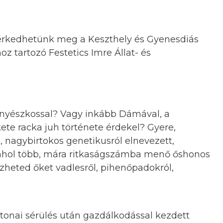
merkedhetünk meg a Keszthely és Gyenesdiás
z tartozó Festetics Imre Állat- és
nyészkossal? Vagy inkább Dámával, a
kete racka juh története érdekel? Gyere,
, nagybirtokos genetikusról elnevezett,
 ahol több, mára ritkaságszámba menő őshonos
zheted őket vadlesről, pihenőpadokról,
atonai sérülés után gazdálkodással kezdett