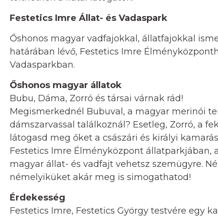
Festetics Imre Állat- és Vadaspark
Őshonos magyar vadfajokkal, állatfajokkal is
határában lévő, Festetics Imre Élményközpontho
Vadasparkban.
Őshonos magyar állatok
Bubu, Dáma, Zorró és társai várnak rád!
Megismerkednél Bubuval, a magyar merinói te
dámszarvassal találkoznál? Esetleg, Zorró, a fe
látogasd meg őket a császári és királyi kamarás
Festetics Imre Élményközpont állatparkjában,
magyar állat- és vadfajt vehetsz szemügyre. Né
némelyiküket akár meg is simogathatod!
Érdekesség
Festetics Imre, Festetics György testvére egy k