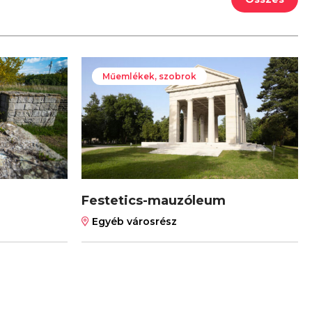
Műemlékek, szobrok
Festetics-mauzóleum
Egyéb városrész