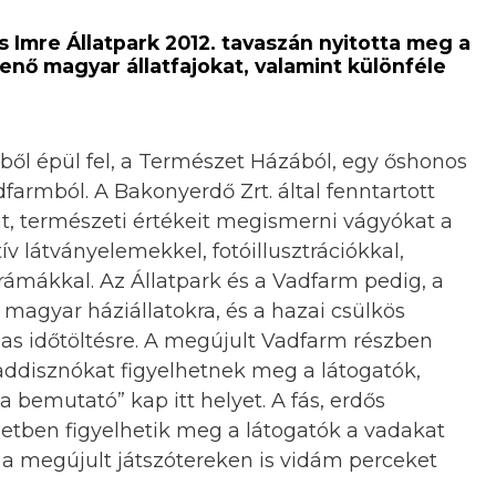
s Imre Állatpark 2012. tavaszán nyitotta meg a
nő magyar állatfajokat, valamint különféle
ől épül fel, a Természet Házából, egy őshonos
farmból. A Bakonyerdő Zrt. által fenntartott
t, természeti értékeit megismerni vágyókat a
v látványelemekkel, fotóillusztrációkkal,
orámákkal. Az Állatpark és a Vadfarm pedig, a
gyar háziállatokra, és a hazai csülkös
lmas időtöltésre. A megújult Vadfarm részben
ddisznókat figyelhetnek meg a látogatók,
a bemutató” kap itt helyet. A fás, erdős
etben figyelhetik meg a látogatók a vadakat
 a megújult játszótereken is vidám perceket