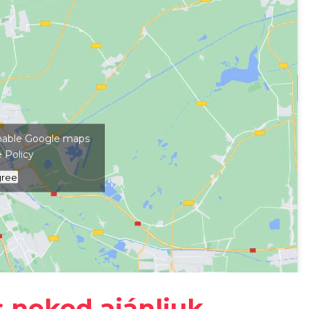
kép megjelenítéséhez
 enable Google maps
 Policy
gree
s neked ajánljuk