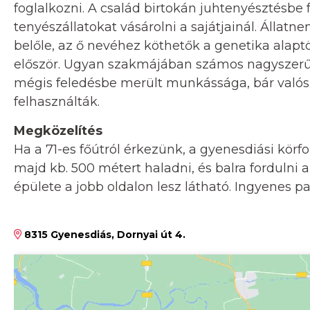
foglalkozni. A család birtokán juhtenyésztésbe
tenyészállatokat vásárolni a sajátjainál. Állat
belőle, az ő nevéhez köthetők a genetika alapt
először. Ugyan szakmájában számos nagyszerű ú
mégis feledésbe merült munkássága, bár valós
felhasználták.
Megközelítés
Ha a 71-es főútról érkezünk, a gyenesdiási körf
majd kb. 500 métert haladni, és balra fordulni 
épülete a jobb oldalon lesz látható. Ingyenes pa
8315 Gyenesdiás, Dornyai út 4.