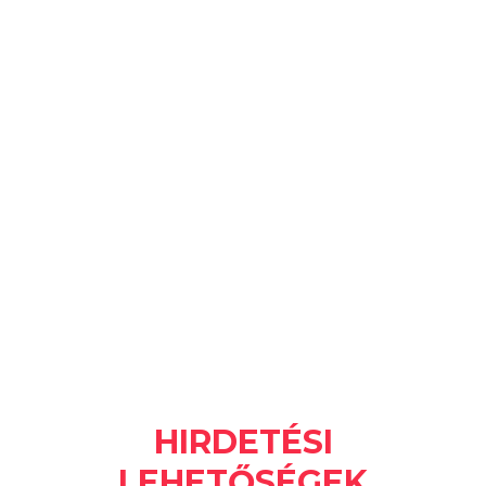
TÖBB M
INT 67.000
F
ACEBOOK KÖVETŐ
(MAGYAR)
HAVONTA TÖBB MINT
500.000 ELÉRT SZEMÉLY
HIRDETÉSI
LEHETŐSÉGEK