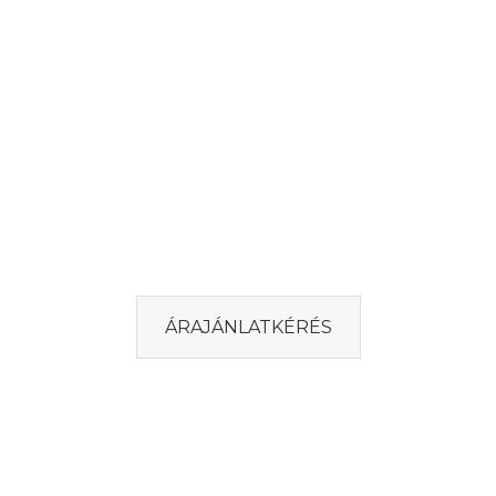
HA FELKELTETTÜK AZ
ÉRDEKLŐDÉSED, KERESS
MINKET!
ÁRAJÁNLATKÉRÉS