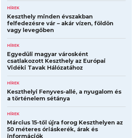
HÍREK
Keszthely minden évszakban
felfedezésre vár – akár vízen, földön
vagy levegőben
HÍREK
Egyedüli magyar városként
csatlakozott Keszthely az Európai
Vidéki Tavak Hálózatához
HÍREK
Keszthelyi Fenyves-allé, a nyugalom és
a történelem sétánya
HÍREK
Március 15-től újra forog Keszthelyen az
50 méteres óriáskerék, árak és
információk