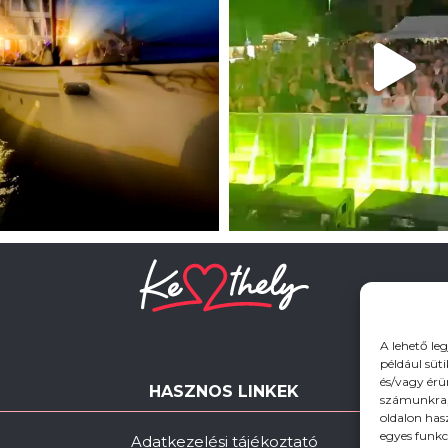
A lehető le
például süt
és/vagy érü
HASZNOS LINKEK
számunkra, 
oldalon has
egyes funkc
Adatkezelési tájékoztató