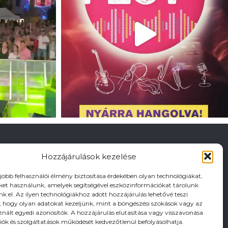
Hozzájárulások kezelése
gjobb felhasználói élmény biztosítása érdekében olyan technológiákat,
iket használunk, amelyek segítségével eszközinformációkat tárolunk
nk el. Az ilyen technológiákhoz adott hozzájárulás lehetővé teszi
hogy olyan adatokat kezeljünk, mint a böngészési szokások vagy az
znált egyedi azonosítók. A hozzájárulás elutasítása vagy visszavonása
iók és szolgáltatások működését kedvezőtlenül befolyásolhatja.