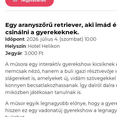
Jegyvásárlás
Egy aranyszőrű retriever, aki imád é
csinálni a gyerekeknek.
Időpont
: 2026. július 4. (szombat) 10:00
Helyszín
: Hotel Helikon
Jegyár
: 3.000 Ft
A műsora egy interaktív gyerekshow kicsiknek
nemcsak néző, hanem a buli igazi résztvevője is
slágereket is, amelyeket új, vidám szövegekkel a
könnyen becsatlakozhassanak. Így dalról dalra 
miközben játékosan tanulnak is.
A műsor egyik legnagyobb előnye, hogy a gyere
hiszen ez egy vadonatúj gyerekshow a legnagyo