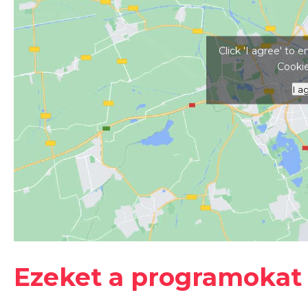
Kattints ide a tér
Click 'I agree' to
Cookie
I a
#
2026
#
gyerekshow
#
Hotel Helikon
Ezeket a programokat 