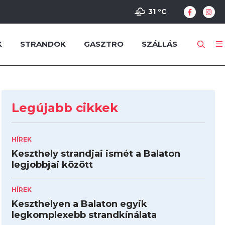
31 °
C
K
STRANDOK
GASZTRO
SZÁLLÁS
Legújabb cikkek
HÍREK
Keszthely strandjai ismét a Balaton
legjobbjai között
HÍREK
Keszthelyen a Balaton egyik
legkomplexebb strandkínálata