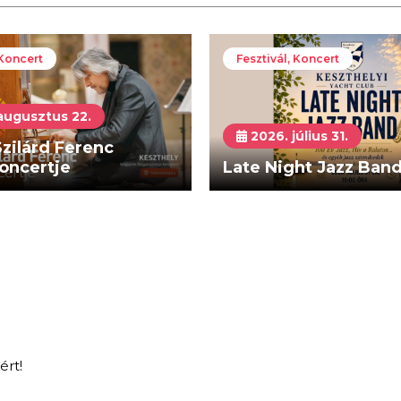
 Koncert
Fesztivál, Koncert
augusztus 22.
2026. július 31.
zilárd Ferenc
oncertje
Late Night Jazz Ban
ért!