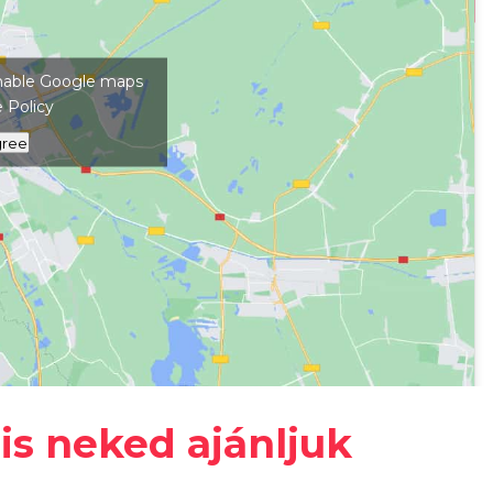
kép megjelenítéséhez
 enable Google maps
 Policy
gree
#
Július
#
Keszthely
is neked ajánljuk