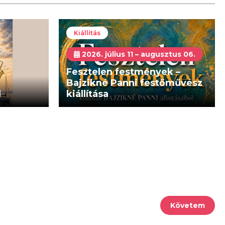
Kiállítás
2026. július 11 – augusztus 06.
Fesztelen festmények –
Bajzikné Panni festőművész
d
kiállítása
Követem