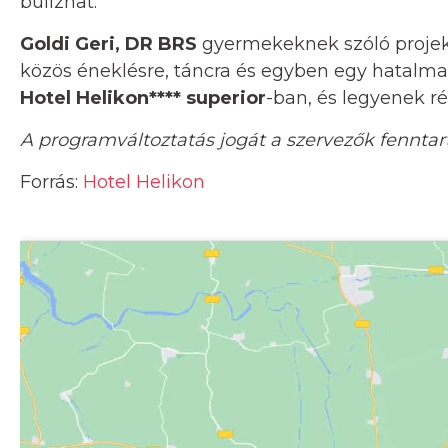
bulizhat.
Goldi Geri, DR BRS
gyermekeknek szóló projekt
közös éneklésre, táncra és egyben egy hatalmas
Hotel Helikon**** superior
-ban, és legyenek r
A programváltoztatás jogát a szervezők fenntart
Forrás:
Hotel Helikon