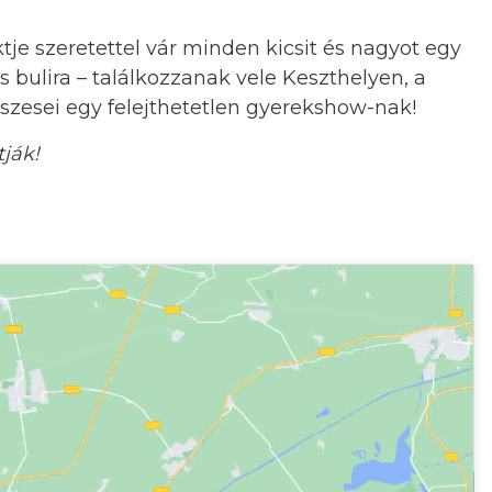
je szeretettel vár minden kicsit és nagyot egy
 bulira – találkozzanak vele Keszthelyen, a
észesei egy felejthetetlen gyerekshow-nak!
ják!