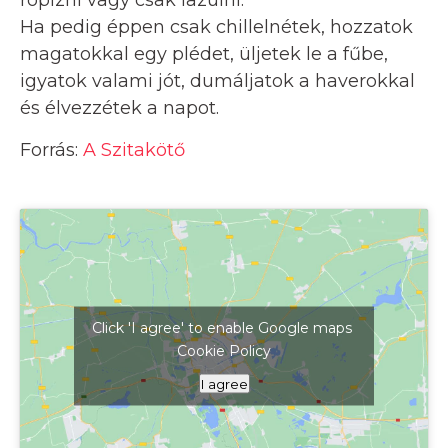
röpizni vagy csak lazulni.
Ha pedig éppen csak chillelnétek, hozzatok
magatokkal egy plédet, üljetek le a fűbe,
igyatok valami jót, dumáljatok a haverokkal
és élvezzétek a napot.
Forrás:
A Szitakötő
Click 'I agree' to enable Google maps
Cookie Policy
Kattints ide a térkép megjelenítéséhez
I agree