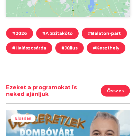
#
2026
#
A Szitakötő
#
Balaton-part
#
Halászcsárda
#
Július
#
Keszthely
Ezeket a programokat is
Összes
neked ajánljuk
Előadás