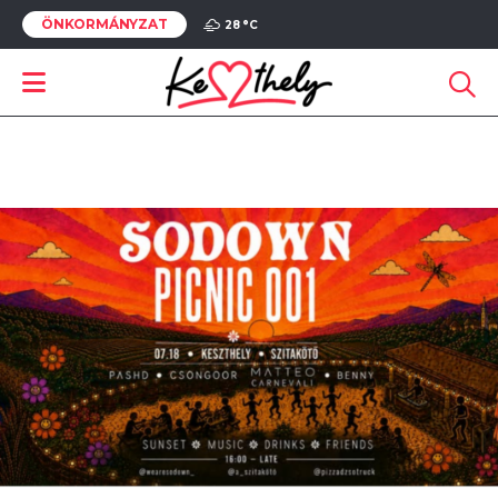
ÖNKORMÁNYZAT
28 °
C