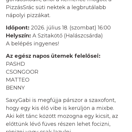
PizzásSrác süti nektek a legbrutálabb
nápolyi pizzákat.
Időpont:
2026. július 18. (szombat) 16:00
Helyszín:
A Szitakötő (Halászcsárda)
A belépés ingyenes!
Az egész napos ütemek felelősei:
PASHD
CSONGOOR
MATTEO
BENNY
SaxyGabi is megfújja párszor a szaxofont,
hogy egy kis élő vibe is kerüljön a mixbe.
Aki két tánc között mozogna egy kicsit, az
előttünk lévő füves részen lehet focizni,