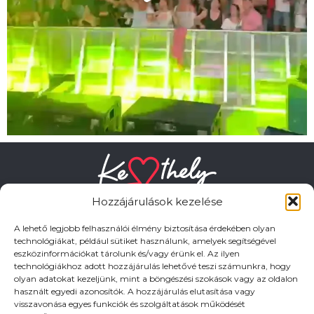
Hozzájárulások kezelése
A lehető legjobb felhasználói élmény biztosítása érdekében olyan
technológiákat, például sütiket használunk, amelyek segítségével
eszközinformációkat tárolunk és/vagy érünk el. Az ilyen
HASZNOS LINKEK
technológiákhoz adott hozzájárulás lehetővé teszi számunkra, hogy
olyan adatokat kezeljünk, mint a böngészési szokások vagy az oldalon
használt egyedi azonosítók. A hozzájárulás elutasítása vagy
Adatkezelési tájékoztató
visszavonása egyes funkciók és szolgáltatások működését