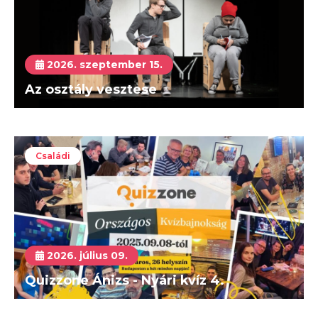
2026. szeptember 15.
Az osztály vesztese
Családi
2026. július 09.
Quizzone Ánizs - Nyári kvíz 4.