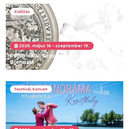
Kiállítás
2026. május 16 – szeptember 19.
Pelso – XIV. Országos Kerámia és Textil
Biennálé
Fesztivál, Koncert