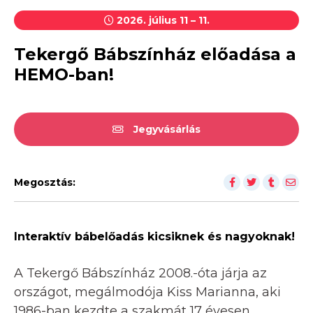
2026. július 11 – 11.
Tekergő Bábszínház előadása a
HEMO-ban!
Jegyvásárlás
Megosztás:
Interaktív bábelőadás kicsiknek és nagyoknak!
A Tekergő Bábszínház 2008.-óta járja az
országot, megálmodója Kiss Marianna, aki
1986-ban kezdte a szakmát 17 évesen