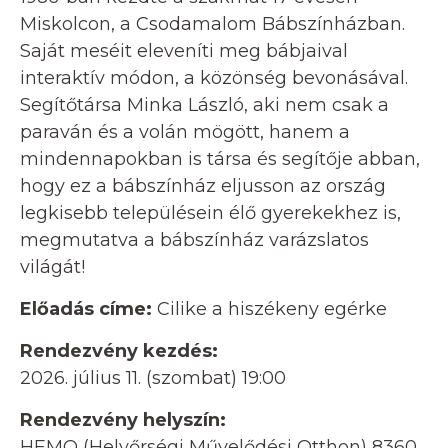
Miskolcon, a Csodamalom Bábszínházban.
Saját meséit eleveníti meg bábjaival
interaktív módon, a közönség bevonásával.
Segítőtársa Minka László, aki nem csak a
paraván és a volán mögött, hanem a
mindennapokban is társa és segítője abban,
hogy ez a bábszínház eljusson az ország
legkisebb településein élő gyerekekhez is,
megmutatva a bábszínház varázslatos
világát!
Előadás címe:
Cilike a hiszékeny egérke
Rendezvény kezdés:
2026. július 11. (szombat) 19:00
Rendezvény helyszín:
HEMO (Helyőrségi Művelődési Otthon) 8360