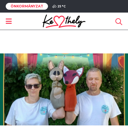
ÖNKORMÁNYZAT
25 °
C