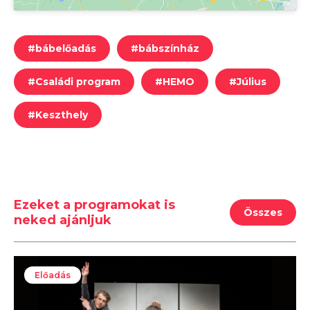
#
bábelőadás
#
bábszínház
#
Családi program
#
HEMO
#
Július
#
Keszthely
Ezeket a programokat is
Összes
neked ajánljuk
Előadás