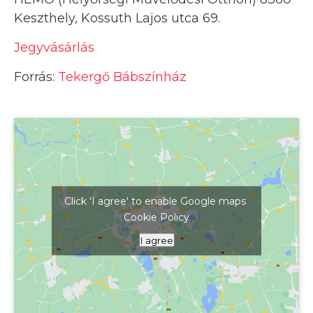
Keszthely, Kossuth Lajos utca 69.
Jegyvásárlás
Forrás:
Tekergő Bábszínház
Click 'I agree' to enable Google maps
Cookie Policy
Kattints ide a térkép megjelenítéséhez
I agree