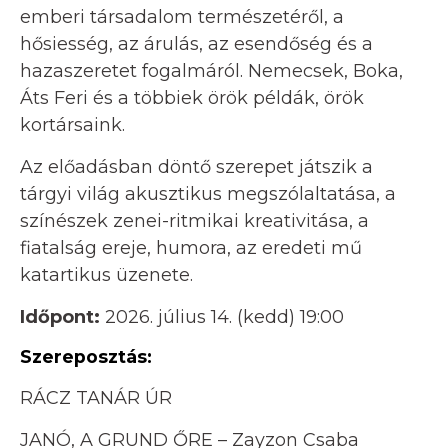
emberi társadalom természetéről, a
hősiesség, az árulás, az esendőség és a
hazaszeretet fogalmáról. Nemecsek, Boka,
Áts Feri és a többiek örök példák, örök
kortársaink.
Az előadásban döntő szerepet játszik a
tárgyi világ akusztikus megszólaltatása, a
színészek zenei-ritmikai kreativitása, a
fiatalság ereje, humora, az eredeti mű
katartikus üzenete.
Időpont:
2026. július 14. (kedd) 19:00
Szereposztás:
RÁCZ TANÁR ÚR
JANÓ, A GRUND ŐRE – Zayzon Csaba