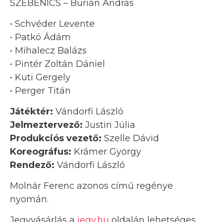
SZEBENICS – Burián András
• Schvéder Levente
• Patkó Ádám
• Mihalecz Balázs
• Pintér Zoltán Dániel
• Kuti Gergely
• Perger Titán
Játéktér:
Vándorfi László
Jelmeztervező:
Justin Júlia
Produkciós vezető:
Szelle Dávid
Koreográfus:
Krámer György
Rendező:
Vándorfi László
Molnár Ferenc azonos című regénye
nyomán.
Jegyvásárlás a
jegy.hu
oldalán lehetséges.