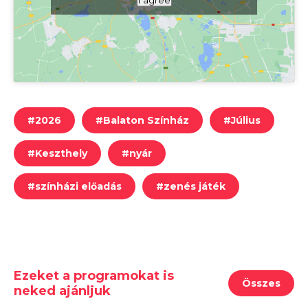
#
2026
#
Balaton Színház
#
Július
#
Keszthely
#
nyár
#
színházi előadás
#
zenés játék
Ezeket a programokat is
Összes
neked ajánljuk