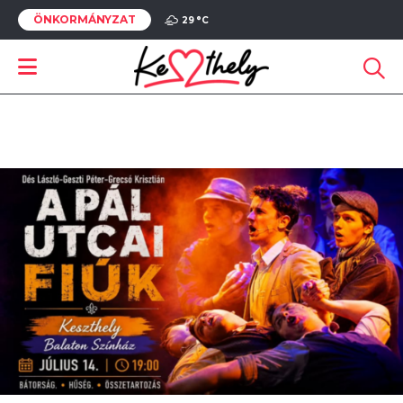
ÖNKORMÁNYZAT
29 °
C