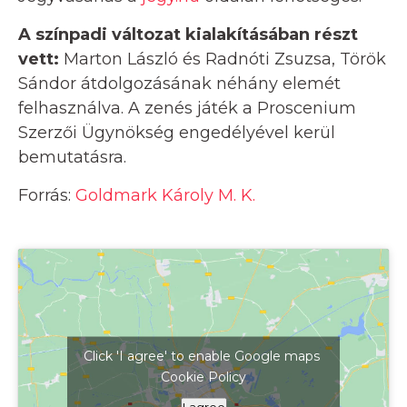
A színpadi változat kialakításában részt
vett:
Marton László és Radnóti Zsuzsa, Török
Sándor átdolgozásának néhány elemét
felhasználva. A zenés játék a Proscenium
Szerzői Ügynökség engedélyével kerül
bemutatásra.
Forrás:
Goldmark Károly M. K.
Click 'I agree' to enable Google maps
Cookie Policy
Kattints ide a térkép megjelenítéséhez
I agree