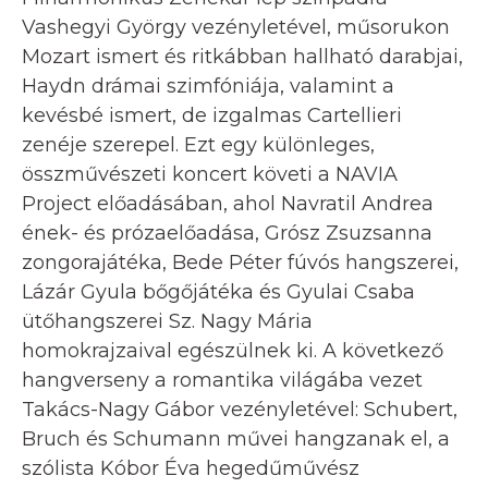
Vashegyi György vezényletével, műsorukon
Mozart ismert és ritkábban hallható darabjai,
Haydn drámai szimfóniája, valamint a
kevésbé ismert, de izgalmas Cartellieri
zenéje szerepel. Ezt egy különleges,
összművészeti koncert követi a NAVIA
Project előadásában, ahol Navratil Andrea
ének- és prózaelőadása, Grósz Zsuzsanna
zongorajátéka, Bede Péter fúvós hangszerei,
Lázár Gyula bőgőjátéka és Gyulai Csaba
ütőhangszerei Sz. Nagy Mária
homokrajzaival egészülnek ki. A következő
hangverseny a romantika világába vezet
Takács-Nagy Gábor vezényletével: Schubert,
Bruch és Schumann művei hangzanak el, a
szólista Kóbor Éva hegedűművész