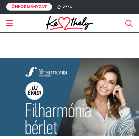
ÖNKORMÁNYZAT
27 °
C