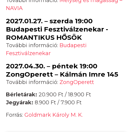
További információ:
Mélység és magasság –
NAVIA
2027.01.27. – szerda 19:00
Budapesti Fesztiválzenekar -
ROMANTIKUS HŐSÖK
További információ:
Budapesti
Fesztiválzenekar
2027.04.30. – péntek 19:00
ZongOperett – Kálmán Imre 145
További információ:
ZongOperett
Bérletárak:
20.900 Ft / 18.900 Ft
Jegyárak:
8.900 Ft / 7.900 Ft
Forrás:
Goldmark Károly M. K.