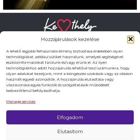
Hozzájárulások kezelése
A lehető legjobb felhasználói élmény biztosítása érdekében olyan
technológiákat, például sütiket használunk, amelyek segítségével
eszközinformációkat tárolunk és/vagy érünk el. Az ilyen
HASZNOS LINKEK
technológiákhoz adott hozzájárulás lehetővé teszi számunkra, hogy
olyan adatokat kezeljünk, mint a böngészési szokások vagy az oldalon
használt egyedi azonosítók. A hozzájárulás elutasítása vagy
Adatkezelési tájékoztató
visszavonása egyes funkciók és szolgáltatások működését
kedvezőtlenül befolyásolhatja.
Impresszum
Manage services
Elfogadom
© 2026 Minden jog fentartva.
Elutasítom
A keszthely.hu KIADÓJA KESZTHELY VÁROS
ÖNKORMÁNYZATA