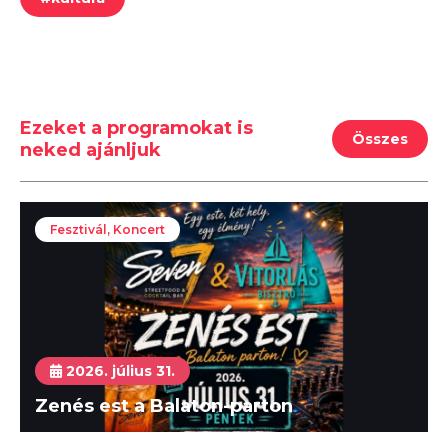
Ezeket a programokat is
Összes
neked ajánljuk
Fesztivál, Koncert
2026. július 31.
Zenés est a Balaton-parton