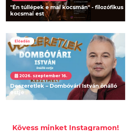
"Én túllépek e mai kocsmán" - filozófikus
kocsmai est
Előadás
2026. szeptember 16.
Deszeretlek – Dombóvári István önálló
estje
Kövess minket Instagramon!