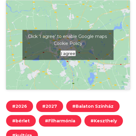
Click 'I agree' to enable Google maps
Cookie Policy
Kattints ide a térkép megjelenítéséhez
I agree
#
2026
#
2027
#
Balaton Színház
#
bérlet
#
Filharmónia
#
Keszthely
#
kultúra