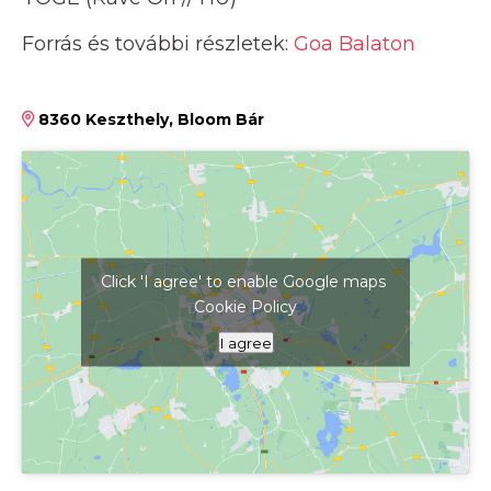
Forrás és további részletek:
Goa Balaton
8360 Keszthely, Bloom Bár
Click 'I agree' to enable Google maps
Cookie Policy
Kattints ide a térkép megjelenítéséhez
I agree