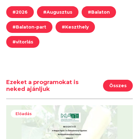
#
2026
#
Augusztus
#
Balaton
#
Balaton-part
#
Keszthely
#
vitorlás
Ezeket a programokat is
Összes
neked ajánljuk
Előadás