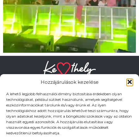
Hozzájárulások kezelése
A lehető legjobb felhasználói élmény biztosítása érdekében olyan
technológiákat, például sütiket használunk, amelyek segítségével
eszközinformációkat tárolunk és/vagy érünk el. Az ilyen
HASZNOS LINKEK
technológiákhoz adott hozzájárulás lehetővé teszi számunkra, hogy
olyan adatokat kezeljünk, mint a böngészési szokások vagy az oldalon
használt egyedi azonosítók. A hozzájárulás elutasítása vagy
Adatkezelési tájékoztató
visszavonása egyes funkciók és szolgáltatások működését
kedvezőtlenül befolyásolhatja.
Impresszum