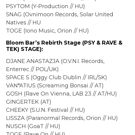
PSYTOM (Y-Production // HU)
SNAG (Ovnimoon Records, Solar United
Natives // HU
TOGE (Iono Music, Orion // HU)
Bloom Bar’s Rebirth Stage (PSY & RAVE &
TEK) STAGE):
DJANE ANASTAZJA (O.V.N.I. Records,
Enterrec // POL/UK)
SPACE S (Oggy Club Dublin // IRL/SK)
VAN*ATIUS (Screaming Bonsai // AT)
GOSH (Rave On Vienna, LAB 23 // AT/HU)
GINGERTEK (AT)
CHEEKY (S.U.N. Festival // HU)
LISSZA (Paranormal Records, Orion // HU)
NUSCH (GoaT // HU)
TOGE (Rave On // HU)