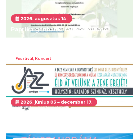
2026. augusztus 14.
Paprika génbanki fajtabemutató
Fesztivál, Koncert
2026. június 03 – december 17.
Jazz-a-vége koncertsorozat