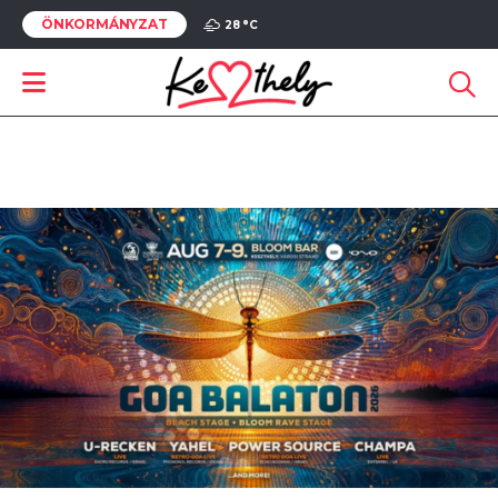
ÖNKORMÁNYZAT
28 °
C