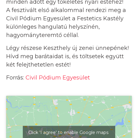
minden adott egy tökéletes nyári estéhez!
A fesztivált első alkalommal rendezi meg a
Civil Pódium Egyesület a Festetics Kastély
különleges hangulatú helyszínén,
hagyományteremtő céllal.
Légy részese Keszthely új zenei ünnepének!
Hívd meg barátaidat is, és töltsetek együtt
két felejthetetlen estét!
Forrás:
Civil Pódium Egyesület
Click 'I agree' to enable Google maps