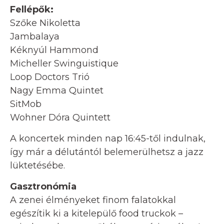
Fellépők:
Szőke Nikoletta
Jambalaya
Kéknyúl Hammond
Micheller Swinguistique
Loop Doctors Trió
Nagy Emma Quintet
SitMob
Wohner Dóra Quintett
A koncertek minden nap 16:45-től indulnak,
így már a délutántól belemerülhetsz a jazz
lüktetésébe.
Gasztronómia
A zenei élményeket finom falatokkal
egészítik ki a kitelepülő food truckok –