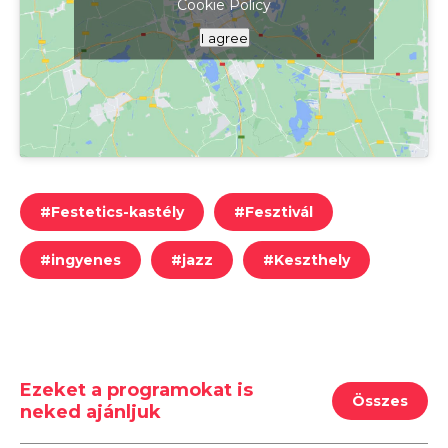
Cookie Policy
Kattints ide a térkép megjelenítéséhez
I agree
#
Festetics-kastély
#
Fesztivál
#
ingyenes
#
jazz
#
Keszthely
Ezeket a programokat is
Összes
neked ajánljuk