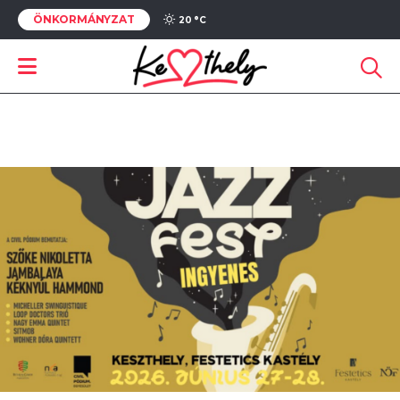
ÖNKORMÁNYZAT
20 °
C