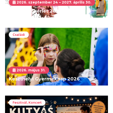
2026. szeptember 24 – 2027. április 30.
Goldmark bérlet 2026-2027
Családi
2026. május 31.
Keszthelyi Gyermeknap 2026
Fesztivál, Koncert