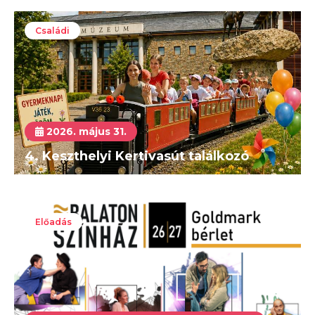
Családi
2026. május 31.
4. Keszthelyi Kertivasút találkozó
Előadás