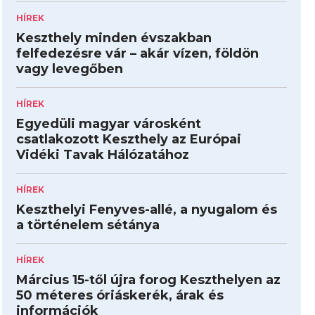
HÍREK
Keszthely minden évszakban
felfedezésre vár – akár vízen, földön
vagy levegőben
HÍREK
Egyedüli magyar városként
csatlakozott Keszthely az Európai
Vidéki Tavak Hálózatához
HÍREK
Keszthelyi Fenyves-allé, a nyugalom és
a történelem sétánya
HÍREK
Március 15-től újra forog Keszthelyen az
50 méteres óriáskerék, árak és
információk