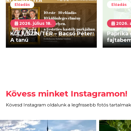
Előadás
Előadás
2026. július 18.
2026. 
KULT/SZÍN/TÉR – Bacsó Péter:
Paprika
A tanú
fajtabe
Kövess minket Instagramon!
Kövesd Instagram oldalunk a legfrissebb fotós tartalmak