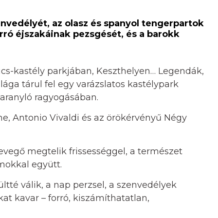
envedélyét, az olasz és spanyol tengerpartok
rró éjszakáinak pezsgését, és a barokk
etics-kastély parkjában, Keszthelyen… Legendák,
lága tárul fel egy varázslatos kastélypark
 aranyló ragyogásában.
e, Antonio Vivaldi és az örökérvényű Négy
evegő megtelik frissességgel, a természet
mokkal együtt.
ltté válik, a nap perzsel, a szenvedélyek
kat kavar – forró, kiszámíthatatlan,