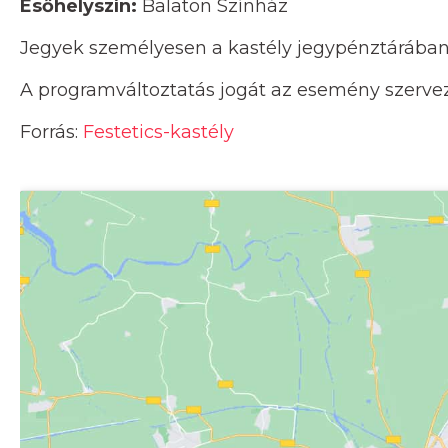
Esőhelyszín:
Balaton Színház
Jegyek személyesen a kastély jegypénztárába
A programváltoztatás jogát az esemény szervező
Forrás:
Festetics-kastély
Kattints ide a tér