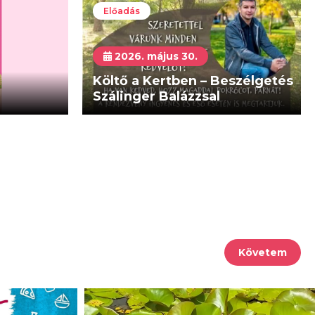
Előadás
2026. május 30.
Költő a Kertben – Beszélgetés
Szálinger Balázzsal
Követem