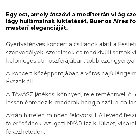
Egy est, amely átszövi a mediterrán világ sz
lágy hullámainak lüktetését, Buenos Aires fo
mesteri eleganciáját.
Gyertyafényes koncert a csillagok alatt a Fest
szenvedélyek, szerelmek és rendkívüli sorsok vi
különleges atmoszférájában, több ezer gyertya
A koncert középpontjában a vörös hajú lángelm
Évszak áll.
A TAVASZ játékos, könnyed, tele reménnyel. A l
lassan ébredezik, madarak hangja száll a dalla
Aztán hirtelen minden felgyorsul. A levegő feszü
felerősödnek. Az igazi NYÁR izzik, lüktet, viharo
fékezhetetlen.