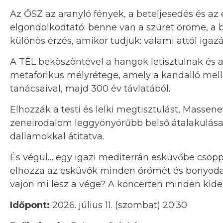
Az ŐSZ az aranyló fények, a beteljesedés és az
elgondolkodtató: benne van a szüret öröme, a bor
különös érzés, amikor tudjuk: valami attól iga
A TÉL beköszöntével a hangok letisztulnak és a 
metaforikus mélyrétege, amely a kandalló mel
tanácsaival, majd 300 év távlatából.
Elhozzák a testi és lelki megtisztulást, Massen
zeneirodalom leggyönyörűbb belső átalakulása
dallamokkal átitatva.
És végül… egy igazi mediterrán esküvőbe csöpp
elhozza az esküvők minden örömét és bonyodalm
vajon mi lesz a vége? A koncerten minden kide
Időpont:
2026. július 11. (szombat) 20:30