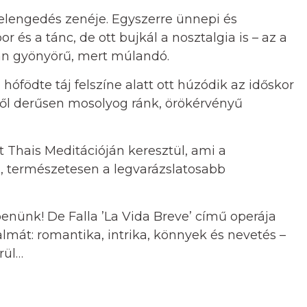
 elengedés zenéje. Egyszerre ünnepi és
 és a tánc, de ott bujkál a nosztalgia is – az a
zán gyönyörű, mert múlandó.
hófödte táj felszíne alatt ott húzódik az időskor
lől derűsen mosolyog ránk, örökérvényű
et Thais Meditációján keresztül, ami a
, természetesen a legvarázslatosabb
enünk! De Falla ’La Vida Breve’ című operája
át: romantika, intrika, könnyek és nevetés –
rül…