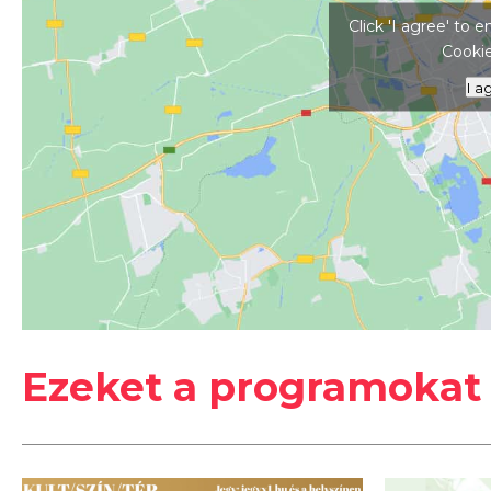
Click 'I agree' to
Cookie
I a
#
Előadás
#
Festetics-kastély
#
Keszthel
Ezeket a programokat 