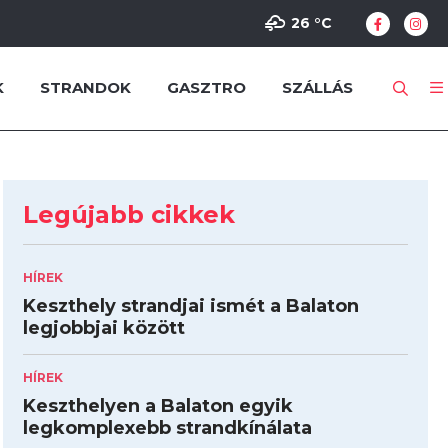
26 °
C
K
STRANDOK
GASZTRO
SZÁLLÁS
Legújabb cikkek
HÍREK
Keszthely strandjai ismét a Balaton
legjobbjai között
HÍREK
Keszthelyen a Balaton egyik
legkomplexebb strandkínálata