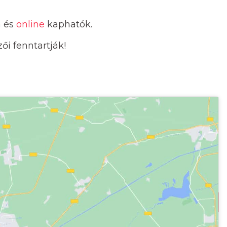
n és
online
kaphatók.
i fenntartják!
kép megjelenítéséhez