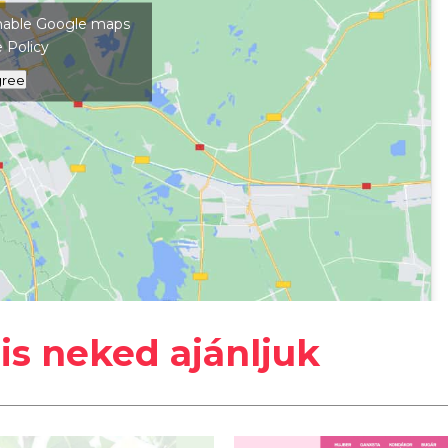
 enable Google maps
 Policy
gree
y
is neked ajánljuk