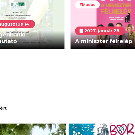
Előadás
augusztus 14.
2027. január 28.
 génbanki
mutató
A miniszter félrelép
ért!